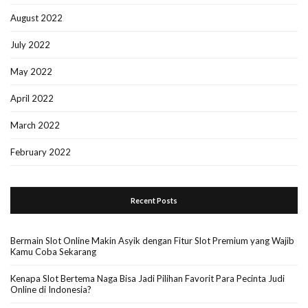
August 2022
July 2022
May 2022
April 2022
March 2022
February 2022
Recent Posts
Bermain Slot Online Makin Asyik dengan Fitur Slot Premium yang Wajib
Kamu Coba Sekarang
Kenapa Slot Bertema Naga Bisa Jadi Pilihan Favorit Para Pecinta Judi
Online di Indonesia?