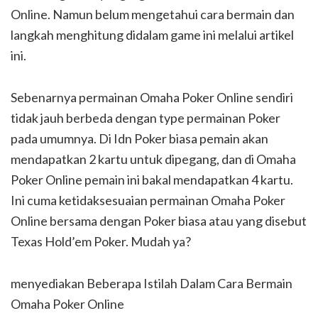
Online. Namun belum mengetahui cara bermain dan
langkah menghitung didalam game ini melalui artikel
ini.
Sebenarnya permainan Omaha Poker Online sendiri
tidak jauh berbeda dengan type permainan Poker
pada umumnya. Di Idn Poker biasa pemain akan
mendapatkan 2 kartu untuk dipegang, dan di Omaha
Poker Online pemain ini bakal mendapatkan 4 kartu.
Ini cuma ketidaksesuaian permainan Omaha Poker
Online bersama dengan Poker biasa atau yang disebut
Texas Hold’em Poker. Mudah ya?
menyediakan Beberapa Istilah Dalam Cara Bermain
Omaha Poker Online