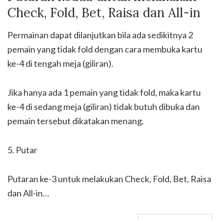
Check, Fold, Bet, Raisa dan All-in
Permainan dapat dilanjutkan bila ada sedikitnya 2
pemain yang tidak fold dengan cara membuka kartu
ke-4 di tengah meja (giliran).
Jika hanya ada 1 pemain yang tidak fold, maka kartu
ke-4 di sedang meja (giliran) tidak butuh dibuka dan
pemain tersebut dikatakan menang.
5. Putar
Putaran ke-3 untuk melakukan Check, Fold, Bet, Raisa
dan All-in…