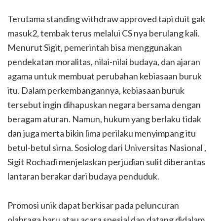
Terutama standing withdraw approved tapi duit gak
masuk2, tembak terus melalui CS nya berulang kali.
Menurut Sigit, pemerintah bisa menggunakan
pendekatan moralitas, nilai-nilai budaya, dan ajaran
agama untuk membuat perubahan kebiasaan buruk
itu. Dalam perkembangannya, kebiasaan buruk
tersebut ingin dihapuskan negara bersama dengan
beragam aturan. Namun, hukum yang berlaku tidak
dan juga merta bikin lima perilaku menyimpang itu
betul-betul sirna. Sosiolog dari Universitas Nasional ,
Sigit Rochadi menjelaskan perjudian sulit diberantas
lantaran berakar dari budaya penduduk.
Promosi unik dapat berkisar pada peluncuran
olahraga baru atau acara spesial dan datang didalam