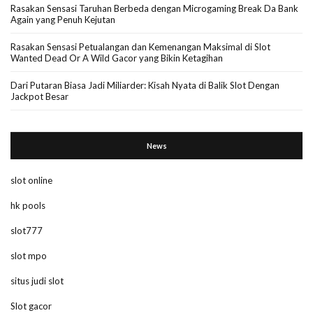
Rasakan Sensasi Taruhan Berbeda dengan Microgaming Break Da Bank
Again yang Penuh Kejutan
Rasakan Sensasi Petualangan dan Kemenangan Maksimal di Slot
Wanted Dead Or A Wild Gacor yang Bikin Ketagihan
Dari Putaran Biasa Jadi Miliarder: Kisah Nyata di Balik Slot Dengan
Jackpot Besar
News
slot online
hk pools
slot777
slot mpo
situs judi slot
Slot gacor