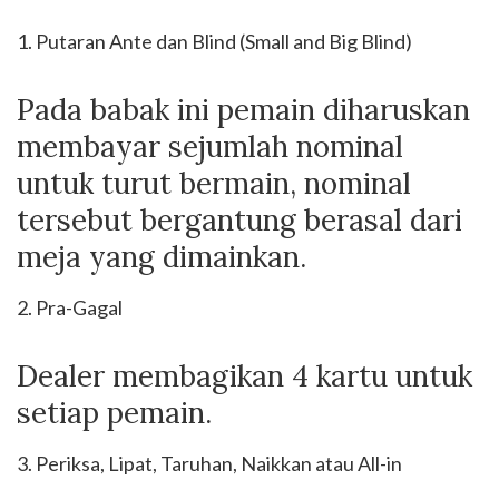
1. Putaran Ante dan Blind (Small and Big Blind)
Pada babak ini pemain diharuskan
membayar sejumlah nominal
untuk turut bermain, nominal
tersebut bergantung berasal dari
meja yang dimainkan.
2. Pra-Gagal
Dealer membagikan 4 kartu untuk
setiap pemain.
3. Periksa, Lipat, Taruhan, Naikkan atau All-in