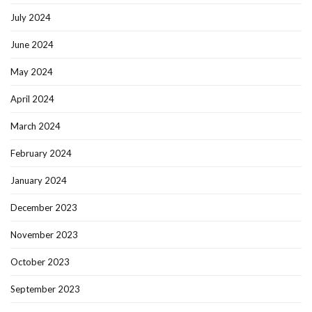
July 2024
June 2024
May 2024
April 2024
March 2024
February 2024
January 2024
December 2023
November 2023
October 2023
September 2023