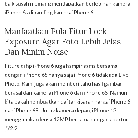
baik susah memang mendapatkan berlebihan kamera
iPhone 6s dibanding kamera iPhone 6.
Manfaatkan Pula Fitur Lock
Exposure Agar Foto Lebih Jelas
Dan Minim Noise
Fiture di hp iPhone 6 juga hampir sama bersama
dengan iPhone 6S hanya saja iPhone 6 tidak ada Live
Photo. Kami juga akan memberi tahu hasil gambar
berasal dari kamera iPhone 6 dan iPhone 6S. Namun
kita bakal membuatkan daftar kisaran harga iPhone 6
dan iPhone 6S. Untuk kamera depan, iPhone 13
menggunakan lensa 12MP bersama dengan apertur
ƒ/2.2.