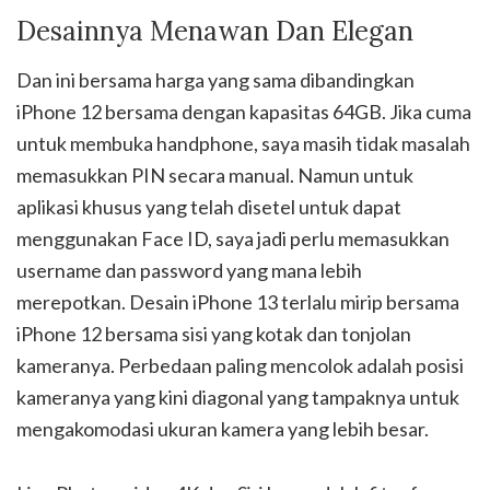
Desainnya Menawan Dan Elegan
Dan ini bersama harga yang sama dibandingkan
iPhone 12 bersama dengan kapasitas 64GB. Jika cuma
untuk membuka handphone, saya masih tidak masalah
memasukkan PIN secara manual. Namun untuk
aplikasi khusus yang telah disetel untuk dapat
menggunakan Face ID, saya jadi perlu memasukkan
username dan password yang mana lebih
merepotkan. Desain iPhone 13 terlalu mirip bersama
iPhone 12 bersama sisi yang kotak dan tonjolan
kameranya. Perbedaan paling mencolok adalah posisi
kameranya yang kini diagonal yang tampaknya untuk
mengakomodasi ukuran kamera yang lebih besar.