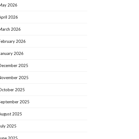
May 2026
April 2026
March 2026
February 2026
January 2026
December 2025
November 2025
October 2025
September 2025
August 2025
July 2025
June 2025