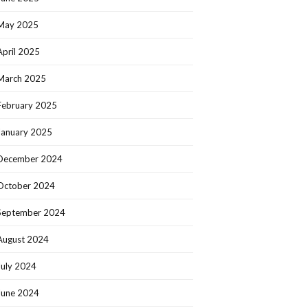
May 2025
April 2025
March 2025
February 2025
January 2025
December 2024
October 2024
September 2024
August 2024
July 2024
June 2024