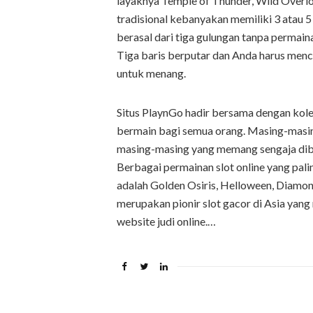
layaknya Temple of Thunder, Wild Overlor
tradisional kebanyakan memiliki 3 atau 5
berasal dari tiga gulungan tanpa permai
Tiga baris berputar dan Anda harus menc
untuk menang.
Situs PlaynGo hadir bersama dengan kole
bermain bagi semua orang. Masing-masing
masing-masing yang memang sengaja dibu
Berbagai permainan slot online yang pali
adalah Golden Osiris, Helloween, Diamo
merupakan pionir slot gacor di Asia ya
website judi online.…