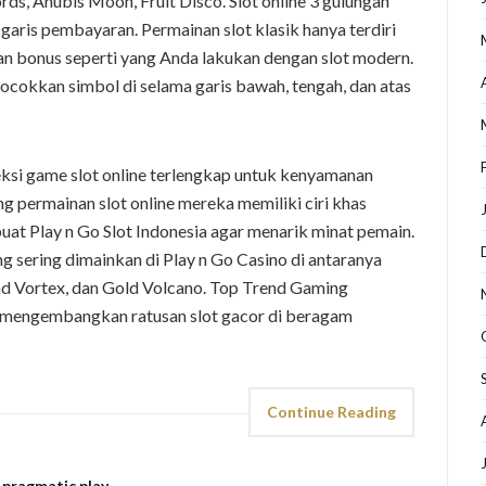
ds, Anubis Moon, Fruit Disco. Slot online 3 gulungan
 garis pembayaran. Permainan slot klasik hanya terdiri
nan bonus seperti yang Anda lakukan dengan slot modern.
ocokkan simbol di selama garis bawah, tengah, dan atas
ksi game slot online terlengkap untuk kenyamanan
 permainan slot online mereka memiliki ciri khas
at Play n Go Slot Indonesia agar menarik minat pemain.
ng sering dimainkan di Play n Go Casino di antaranya
nd Vortex, dan Gold Volcano. Top Trend Gaming
ng mengembangkan ratusan slot gacor di beragam
Continue Reading
pragmatic play