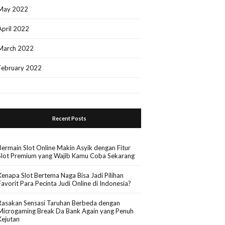
May 2022
April 2022
March 2022
February 2022
Recent Posts
Bermain Slot Online Makin Asyik dengan Fitur
Slot Premium yang Wajib Kamu Coba Sekarang
Kenapa Slot Bertema Naga Bisa Jadi Pilihan
Favorit Para Pecinta Judi Online di Indonesia?
Rasakan Sensasi Taruhan Berbeda dengan
Microgaming Break Da Bank Again yang Penuh
Kejutan