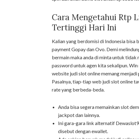
Cara Mengetahui Rtp Li
Tertinggi Hari Ini
Kalian yang berdomisi di Indonesia bisa
payment Gopay dan Ovo. Demi melindun
bermain maka anda di minta untuk tidak m
password untuk agen kita sekalipun. Win
website judi slot online memang menjadi 
Pasalnya, tiap-tiap web judi slot online
rate yang berbeda-beda.
Anda bisa segera memainkan slot demo
jackpot dan lainnya.
Ini gara-gara link alternatif Dewaslot
disebut dengan ewallet.