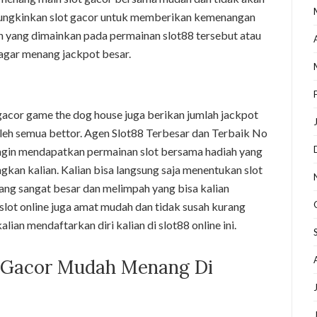
ungkinkan slot gacor untuk memberikan kemenangan
an yang dimainkan pada permainan slot88 tersebut atau
agar menang jackpot besar.
gacor game the dog house juga berikan jumlah jackpot
leh semua bettor. Agen Slot88 Terbesar dan Terbaik No
 ingin mendapatkan permainan slot bersama hadiah yang
kan kalian. Kalian bisa langsung saja menentukan slot
ang sangat besar dan melimpah yang bisa kalian
slot online juga amat mudah dan tidak susah kurang
an mendaftarkan diri kalian di slot88 online ini.
ot Gacor Mudah Menang Di