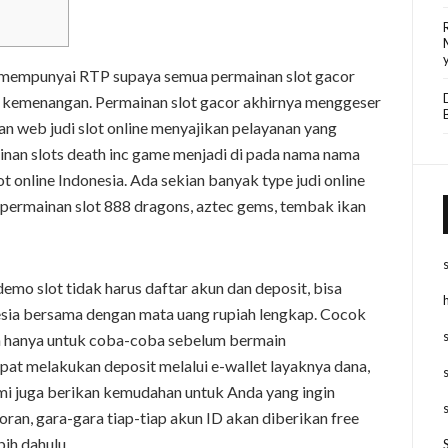
ang mempunyai RTP supaya semua permainan slot gacor
ah kemenangan. Permainan slot gacor akhirnya menggeser
an web judi slot online menyajikan pelayanan yang
ainan slots death inc game menjadi di pada nama nama
ot online Indonesia. Ada sekian banyak type judi online
ermainan slot 888 dragons, aztec gems, tembak ikan
emo slot tidak harus daftar akun dan deposit, bisa
esia bersama dengan mata uang rupiah lengkap. Cocok
un hanya untuk coba-coba sebelum bermain
pat melakukan deposit melalui e-wallet layaknya dana,
i juga berikan kemudahan untuk Anda yang ingin
oran, gara-gara tiap-tiap akun ID akan diberikan free
bih dahulu.