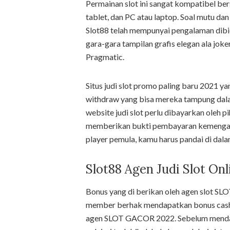
Permainan slot ini sangat kompatibel b
tablet, dan PC atau laptop. Soal mutu da
Slot88 telah mempunyai pengalaman dibida
gara-gara tampilan grafis elegan ala joke
Pragmatic.
Situs judi slot promo paling baru 2021 ya
withdraw yang bisa mereka tampung dala
website judi slot perlu dibayarkan oleh p
memberikan bukti pembayaran kemengan m
player pemula, kamu harus pandai di dala
Slot88 Agen Judi Slot O
Bonus yang di berikan oleh agen slot S
member berhak mendapatkan bonus cashb
agen SLOT GACOR 2022. Sebelum mendafta