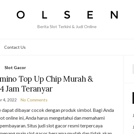
Berita Slot Terkini & Judi Online
Contact Us
Slot Gacor
f
omino Top Up Chip Murah &
24 Jam Teranyar
 4, 2022
No Comments
e dapat dibayar cocok dengan produk simbol. Bagi Anda
ot online ini, Anda harus mengetahui dan memahami
embayaran. Situs judi slot gacor resmi terpercaya
enang main slot gacor bersama mudah dan tidak akan