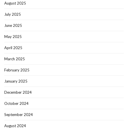
August 2025
July 2025
June 2025
May 2025
April 2025
March 2025
February 2025
January 2025
December 2024
October 2024
September 2024
August 2024