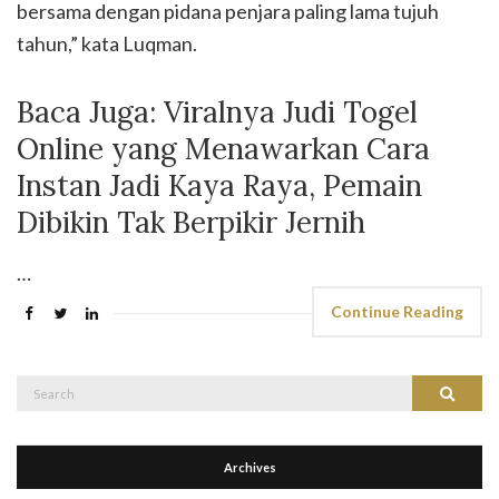
bersama dengan pidana penjara paling lama tujuh
tahun,” kata Luqman.
Baca Juga: Viralnya Judi Togel
Online yang Menawarkan Cara
Instan Jadi Kaya Raya, Pemain
Dibikin Tak Berpikir Jernih
…
Continue Reading
Search
Search
for:
Archives