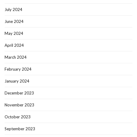
July 2024
June 2024
May 2024
April 2024
March 2024
February 2024
January 2024
December 2023
November 2023
October 2023
September 2023