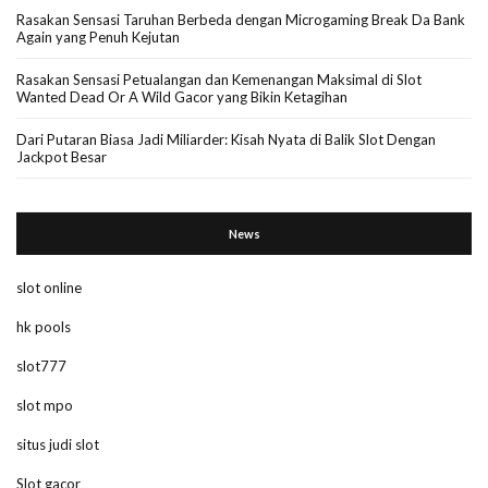
Rasakan Sensasi Taruhan Berbeda dengan Microgaming Break Da Bank
Again yang Penuh Kejutan
Rasakan Sensasi Petualangan dan Kemenangan Maksimal di Slot
Wanted Dead Or A Wild Gacor yang Bikin Ketagihan
Dari Putaran Biasa Jadi Miliarder: Kisah Nyata di Balik Slot Dengan
Jackpot Besar
News
slot online
hk pools
slot777
slot mpo
situs judi slot
Slot gacor