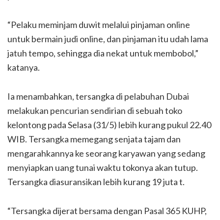
“Pelaku meminjam duwit melalui pinjaman online
untuk bermain judi online, dan pinjaman itu udah lama
jatuh tempo, sehingga dia nekat untuk membobol,”
katanya.
Ia menambahkan, tersangka di pelabuhan Dubai
melakukan pencurian sendirian di sebuah toko
kelontong pada Selasa (31/5) lebih kurang pukul 22.40
WIB. Tersangka memegang senjata tajam dan
mengarahkannya ke seorang karyawan yang sedang
menyiapkan uang tunai waktu tokonya akan tutup.
Tersangka diasuransikan lebih kurang 19 juta t.
“Tersangka dijerat bersama dengan Pasal 365 KUHP,