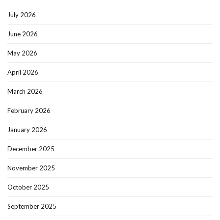
July 2026
June 2026
May 2026
April 2026
March 2026
February 2026
January 2026
December 2025
November 2025
October 2025
September 2025