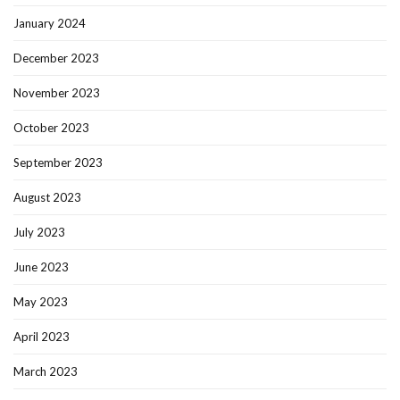
January 2024
December 2023
November 2023
October 2023
September 2023
August 2023
July 2023
June 2023
May 2023
April 2023
March 2023