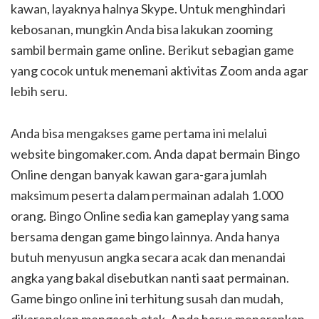
kawan, layaknya halnya Skype. Untuk menghindari
kebosanan, mungkin Anda bisa lakukan zooming
sambil bermain game online. Berikut sebagian game
yang cocok untuk menemani aktivitas Zoom anda agar
lebih seru.
Anda bisa mengakses game pertama ini melalui
website bingomaker.com. Anda dapat bermain Bingo
Online dengan banyak kawan gara-gara jumlah
maksimum peserta dalam permainan adalah 1.000
orang. Bingo Online sedia kan gameplay yang sama
bersama dengan game bingo lainnya. Anda hanya
butuh menyusun angka secara acak dan menandai
angka yang bakal disebutkan nanti saat permainan.
Game bingo online ini terhitung susah dan mudah,