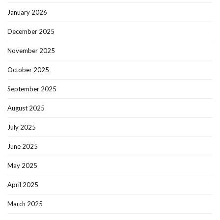
January 2026
December 2025
November 2025
October 2025
September 2025
August 2025
July 2025
June 2025
May 2025
April 2025
March 2025