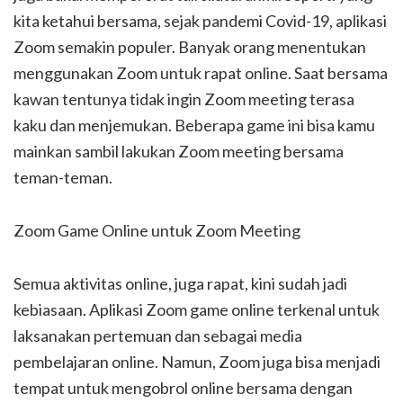
kita ketahui bersama, sejak pandemi Covid-19, aplikasi
Zoom semakin populer. Banyak orang menentukan
menggunakan Zoom untuk rapat online. Saat bersama
kawan tentunya tidak ingin Zoom meeting terasa
kaku dan menjemukan. Beberapa game ini bisa kamu
mainkan sambil lakukan Zoom meeting bersama
teman-teman.
Zoom Game Online untuk Zoom Meeting
Semua aktivitas online, juga rapat, kini sudah jadi
kebiasaan. Aplikasi Zoom game online terkenal untuk
laksanakan pertemuan dan sebagai media
pembelajaran online. Namun, Zoom juga bisa menjadi
tempat untuk mengobrol online bersama dengan