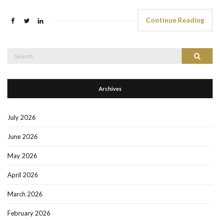
Continue Reading
Search
Search
for:
Archives
July 2026
June 2026
May 2026
April 2026
March 2026
February 2026