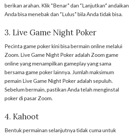
berikan arahan. Klik “Benar” dan “Lanjutkan” andaikan
Anda bisa menebak dan “Lulus” bila Anda tidak bisa.
3. Live Game Night Poker
Pecinta game poker kini bisa bermain online melalui
Zoom. Live Game Night Poker adalah Zoom game
online yang menampilkan gameplay yang sama
bersama game poker lainnya. Jumlah maksimum
pemain Live Game Night Poker adalah sepuluh.
Sebelum bermain, pastikan Anda telah menginstal
poker di pasar Zoom.
4. Kahoot
Bentuk permainan selanjutnya tidak cuma untuk