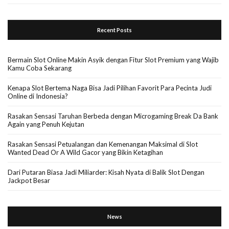
Recent Posts
Bermain Slot Online Makin Asyik dengan Fitur Slot Premium yang Wajib
Kamu Coba Sekarang
Kenapa Slot Bertema Naga Bisa Jadi Pilihan Favorit Para Pecinta Judi
Online di Indonesia?
Rasakan Sensasi Taruhan Berbeda dengan Microgaming Break Da Bank
Again yang Penuh Kejutan
Rasakan Sensasi Petualangan dan Kemenangan Maksimal di Slot
Wanted Dead Or A Wild Gacor yang Bikin Ketagihan
Dari Putaran Biasa Jadi Miliarder: Kisah Nyata di Balik Slot Dengan
Jackpot Besar
News