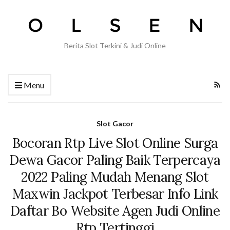
Berita Slot Terkini & Judi Online
Menu
Slot Gacor
Bocoran Rtp Live Slot Online Surga
Dewa Gacor Paling Baik Terpercaya
2022 Paling Mudah Menang Slot
Maxwin Jackpot Terbesar Info Link
Daftar Bo Website Agen Judi Online
Rtp Tertinggi