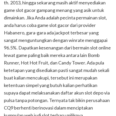
th. 2013, hingga sekarang masih aktif menyediakan
game slot gacor gampang menang yang asik untuk
dimainkan. Jika Anda adalah pecinta permainan slot,
anda harus coba game slot gacor dari provider
Habanero, gara-gara ada jackpot terbesar yang
sangat menguntungkan dengan winrate menggapai
96.5%. Dapatkan kesenangan dari bermain slot online
lewat game paling baik mereka antara lain Bomb
Runner, Hot Hot Fruit, dan Candy Tower. Ada pula
ketetapan yang disediakan pasti sangat mudah sekali
buat kalian mencukupi, tersebut ini merupakan
ketentuan simpel yang butuh kalian perhatikan
supaya dapat melaksanakan daftar akun slot depo via
pulsa tanpa potongan. Ternyata tak bikin perusahaan
CQ9 berhenti berinovasi dalam menciptakan
kumpulan web judi slot terbaru miliknya.