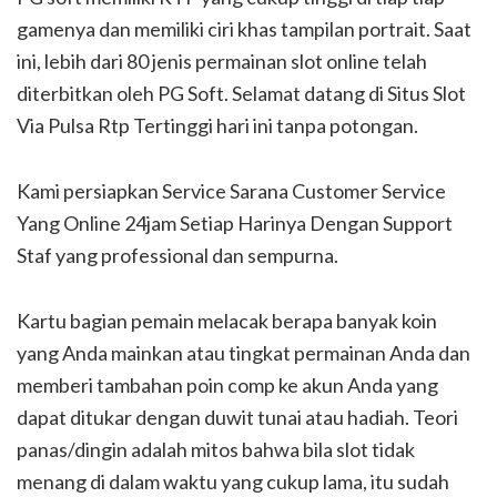
gamenya dan memiliki ciri khas tampilan portrait. Saat
ini, lebih dari 80 jenis permainan slot online telah
diterbitkan oleh PG Soft. Selamat datang di Situs Slot
Via Pulsa Rtp Tertinggi hari ini tanpa potongan.
Kami persiapkan Service Sarana Customer Service
Yang Online 24jam Setiap Harinya Dengan Support
Staf yang professional dan sempurna.
Kartu bagian pemain melacak berapa banyak koin
yang Anda mainkan atau tingkat permainan Anda dan
memberi tambahan poin comp ke akun Anda yang
dapat ditukar dengan duwit tunai atau hadiah. Teori
panas/dingin adalah mitos bahwa bila slot tidak
menang di dalam waktu yang cukup lama, itu sudah