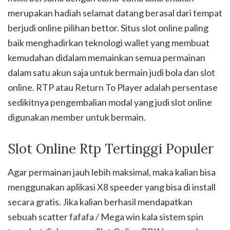
merupakan hadiah selamat datang berasal dari tempat
berjudi online pilihan bettor. Situs slot online paling
baik menghadirkan teknologi wallet yang membuat
kemudahan didalam memainkan semua permainan
dalam satu akun saja untuk bermain judi bola dan slot
online. RTP atau Return To Player adalah persentase
sedikitnya pengembalian modal yang judi slot online
digunakan member untuk bermain.
Slot Online Rtp Tertinggi Populer
Agar permainan jauh lebih maksimal, maka kalian bisa
menggunakan aplikasi X8 speeder yang bisa di install
secara gratis. Jika kalian berhasil mendapatkan
sebuah scatter fafafa / Mega win kala sistem spin