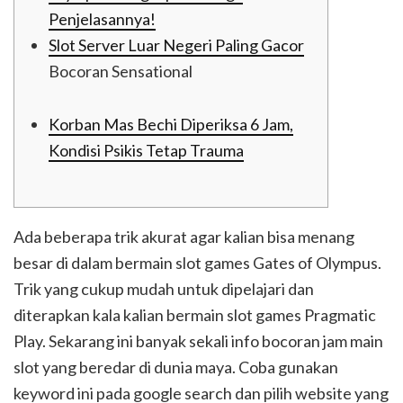
Penjelasannya!
Slot Server Luar Negeri Paling Gacor
Bocoran Sensational
Korban Mas Bechi Diperiksa 6 Jam,
Kondisi Psikis Tetap Trauma
Ada beberapa trik akurat agar kalian bisa menang
besar di dalam bermain slot games Gates of Olympus.
Trik yang cukup mudah untuk dipelajari dan
diterapkan kala kalian bermain slot games Pragmatic
Play. Sekarang ini banyak sekali info bocoran jam main
slot yang beredar di dunia maya. Coba gunakan
keyword ini pada google search dan pilih website yang