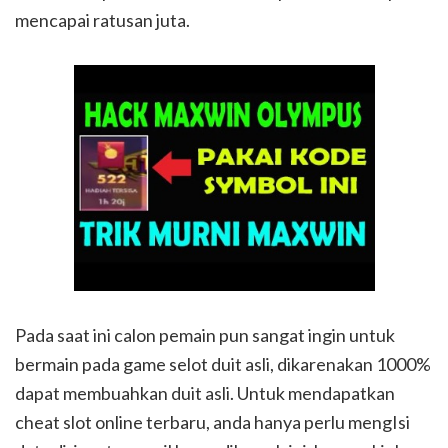
mencapai ratusan juta.
Pada saat ini calon pemain pun sangat ingin untuk
bermain pada game selot duit asli, dikarenakan 1000%
dapat membuahkan duit asli. Untuk mendapatkan
cheat slot online terbaru, anda hanya perlu mengIsi