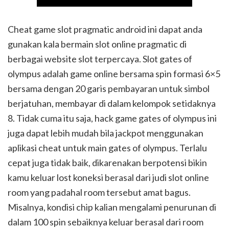
Cheat game slot pragmatic android ini dapat anda
gunakan kala bermain slot online pragmatic di
berbagai website slot terpercaya. Slot gates of
olympus adalah game online bersama spin formasi 6×5
bersama dengan 20 garis pembayaran untuk simbol
berjatuhan, membayar di dalam kelompok setidaknya
8. Tidak cuma itu saja, hack game gates of olympus ini
juga dapat lebih mudah bila jackpot menggunakan
aplikasi cheat untuk main gates of olympus. Terlalu
cepat juga tidak baik, dikarenakan berpotensi bikin
kamu keluar lost koneksi berasal dari judi slot online
room yang padahal room tersebut amat bagus.
Misalnya, kondisi chip kalian mengalami penurunan di
dalam 100 spin sebaiknya keluar berasal dari room