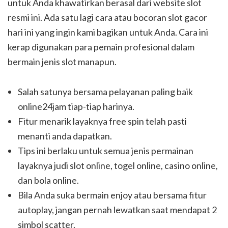
untuk Anda khawatirkan berasal dari website slot
resmi ini. Ada satu lagi cara atau bocoran slot gacor
hari ini yang ingin kami bagikan untuk Anda. Cara ini
kerap digunakan para pemain profesional dalam
bermain jenis slot manapun.
Salah satunya bersama pelayanan paling baik
online24jam tiap-tiap harinya.
Fitur menarik layaknya free spin telah pasti
menanti anda dapatkan.
Tips ini berlaku untuk semua jenis permainan
layaknya judi slot online, togel online, casino online,
dan bola online.
Bila Anda suka bermain enjoy atau bersama fitur
autoplay, jangan pernah lewatkan saat mendapat 2
simbol scatter.