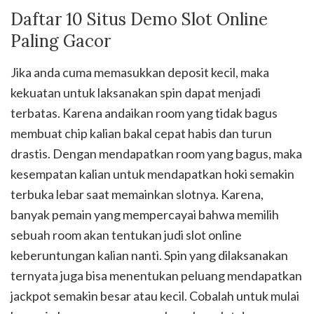
Daftar 10 Situs Demo Slot Online
Paling Gacor
Jika anda cuma memasukkan deposit kecil, maka
kekuatan untuk laksanakan spin dapat menjadi
terbatas. Karena andaikan room yang tidak bagus
membuat chip kalian bakal cepat habis dan turun
drastis. Dengan mendapatkan room yang bagus, maka
kesempatan kalian untuk mendapatkan hoki semakin
terbuka lebar saat memainkan slotnya. Karena,
banyak pemain yang mempercayai bahwa memilih
sebuah room akan tentukan judi slot online
keberuntungan kalian nanti. Spin yang dilaksanakan
ternyata juga bisa menentukan peluang mendapatkan
jackpot semakin besar atau kecil. Cobalah untuk mulai