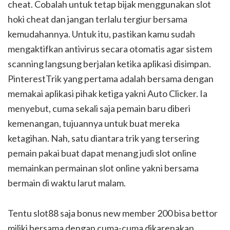
cheat. Cobalah untuk tetap bijak menggunakan slot
hoki cheat dan jangan terlalu tergiur bersama
kemudahannya. Untuk itu, pastikan kamu sudah
mengaktifkan antivirus secara otomatis agar sistem
scanning langsung berjalan ketika aplikasi disimpan.
PinterestTrik yang pertama adalah bersama dengan
memakai aplikasi pihak ketiga yakni Auto Clicker. Ia
menyebut, cuma sekali saja pemain baru diberi
kemenangan, tujuannya untuk buat mereka
ketagihan. Nah, satu diantara trik yang tersering
pemain pakai buat dapat menang judi slot online
memainkan permainan slot online yakni bersama
bermain di waktu larut malam.
Tentu slot88 saja bonus new member 200 bisa bettor
miliki bersama dengan cuma-cuma dikarenakan