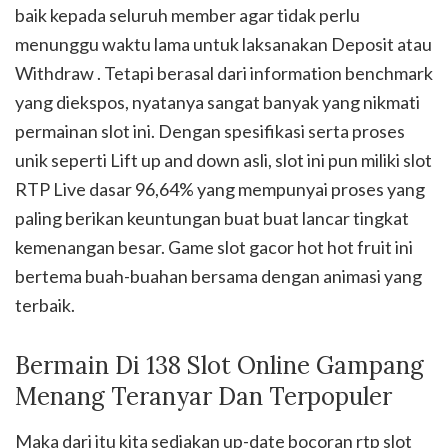
baik kepada seluruh member agar tidak perlu
menunggu waktu lama untuk laksanakan Deposit atau
Withdraw . Tetapi berasal dari information benchmark
yang diekspos, nyatanya sangat banyak yang nikmati
permainan slot ini. Dengan spesifikasi serta proses
unik seperti Lift up and down asli, slot ini pun miliki slot
RTP Live dasar 96,64% yang mempunyai proses yang
paling berikan keuntungan buat buat lancar tingkat
kemenangan besar. Game slot gacor hot hot fruit ini
bertema buah-buahan bersama dengan animasi yang
terbaik.
Bermain Di 138 Slot Online Gampang
Menang Teranyar Dan Terpopuler
Maka dari itu kita sediakan up-date bocoran rtp slot