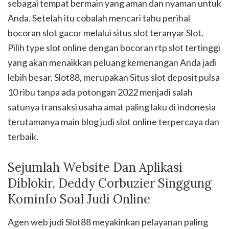
sebagai tempat bermain yang aman dan nyaman untuk
Anda. Setelah itu cobalah mencari tahu perihal
bocoran slot gacor melalui situs slot teranyar Slot.
Pilih type slot online dengan bocoran rtp slot tertinggi
yang akan menaikkan peluang kemenangan Anda jadi
lebih besar. Slot88, merupakan Situs slot deposit pulsa
10 ribu tanpa ada potongan 2022 menjadi salah
satunya transaksi usaha amat paling laku di indonesia
terutamanya main blog judi slot online terpercaya dan
terbaik.
Sejumlah Website Dan Aplikasi
Diblokir, Deddy Corbuzier Singgung
Kominfo Soal Judi Online
Agen web judi Slot88 meyakinkan pelayanan paling