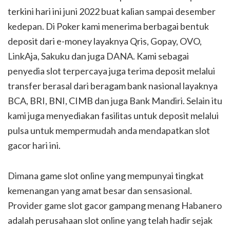
terkini hari ini juni 2022 buat kalian sampai desember
kedepan. Di Poker kami menerima berbagai bentuk
deposit dari e-money layaknya Qris, Gopay, OVO,
LinkAja, Sakuku dan juga DANA. Kami sebagai
penyedia slot terpercaya juga terima deposit melalui
transfer berasal dari beragam bank nasional layaknya
BCA, BRI, BNI, CIMB dan juga Bank Mandiri. Selain itu
kami juga menyediakan fasilitas untuk deposit melalui
pulsa untuk mempermudah anda mendapatkan slot
gacor hari ini.
Dimana game slot online yang mempunyai tingkat
kemenangan yang amat besar dan sensasional.
Provider game slot gacor gampang menang Habanero
adalah perusahaan slot online yang telah hadir sejak