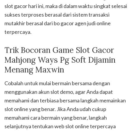
slot gacor hari ini, maka di dalam waktu singkat selesai
sukses terproses berasal dari sistem transaksi
mutakhir berasal dari bo gacor agen judi online
terpercaya.
Trik Bocoran Game Slot Gacor
Mahjong Ways Pg Soft Dijamin
Menang Maxwin
Cobalah untuk mulai bermain bersama dengan
menggunakan akun slot demo, agar Anda dapat
memahami dan terbiasa bersama langkah memainkan
slot online yang benar. Jika Anda udah cukup
memahami cara bermain yang benar, langkah
selanjutnya tentukan web slot online terpercaya