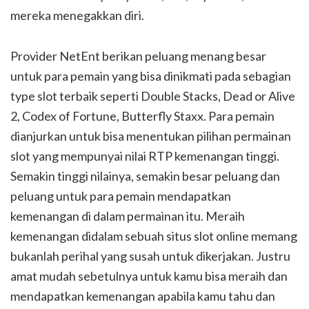
mereka menegakkan diri.
Provider NetEnt berikan peluang menang besar
untuk para pemain yang bisa dinikmati pada sebagian
type slot terbaik seperti Double Stacks, Dead or Alive
2, Codex of Fortune, Butterfly Staxx. Para pemain
dianjurkan untuk bisa menentukan pilihan permainan
slot yang mempunyai nilai RTP kemenangan tinggi.
Semakin tinggi nilainya, semakin besar peluang dan
peluang untuk para pemain mendapatkan
kemenangan di dalam permainan itu. Meraih
kemenangan didalam sebuah situs slot online memang
bukanlah perihal yang susah untuk dikerjakan. Justru
amat mudah sebetulnya untuk kamu bisa meraih dan
mendapatkan kemenangan apabila kamu tahu dan