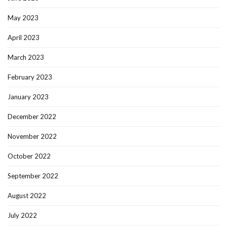
May 2023
April 2023
March 2023
February 2023
January 2023
December 2022
November 2022
October 2022
September 2022
August 2022
July 2022