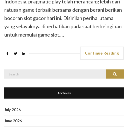
Indonesia, pragmatic play telah merancang lebih dari
ratusan game terbaik bersama dengan berani berikan
bocoran slot gacor hari ini. Disinilah perihal utama
yang selayaknya diperhatikan pada saat berkeinginan
untuk memulai game slot.…
Continue Reading
Search
Search
for:
Archives
July 2026
June 2026