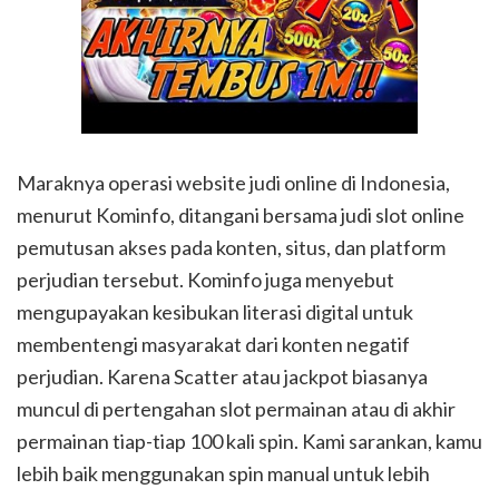
Maraknya operasi website judi online di Indonesia,
menurut Kominfo, ditangani bersama judi slot online
pemutusan akses pada konten, situs, dan platform
perjudian tersebut. Kominfo juga menyebut
mengupayakan kesibukan literasi digital untuk
membentengi masyarakat dari konten negatif
perjudian. Karena Scatter atau jackpot biasanya
muncul di pertengahan slot permainan atau di akhir
permainan tiap-tiap 100 kali spin. Kami sarankan, kamu
lebih baik menggunakan spin manual untuk lebih