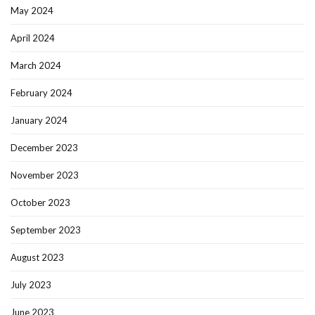
May 2024
April 2024
March 2024
February 2024
January 2024
December 2023
November 2023
October 2023
September 2023
August 2023
July 2023
June 2023