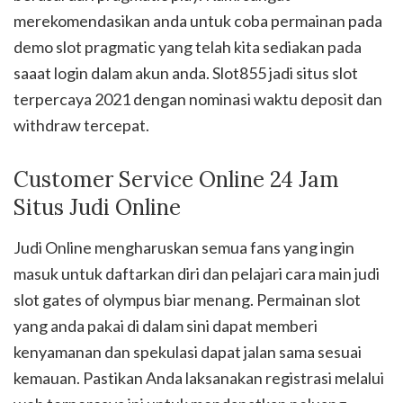
merekomendasikan anda untuk coba permainan pada
demo slot pragmatic yang telah kita sediakan pada
saaat login dalam akun anda. Slot855 jadi situs slot
terpercaya 2021 dengan nominasi waktu deposit dan
withdraw tercepat.
Customer Service Online 24 Jam
Situs Judi Online
Judi Online mengharuskan semua fans yang ingin
masuk untuk daftarkan diri dan pelajari cara main judi
slot gates of olympus biar menang. Permainan slot
yang anda pakai di dalam sini dapat memberi
kenyamanan dan spekulasi dapat jalan sama sesuai
kemauan. Pastikan Anda laksanakan registrasi melalui