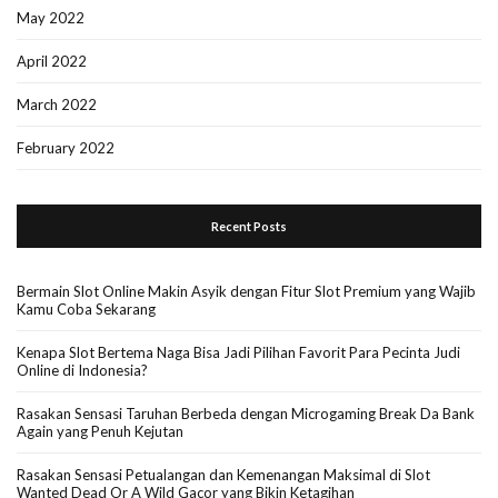
May 2022
April 2022
March 2022
February 2022
Recent Posts
Bermain Slot Online Makin Asyik dengan Fitur Slot Premium yang Wajib
Kamu Coba Sekarang
Kenapa Slot Bertema Naga Bisa Jadi Pilihan Favorit Para Pecinta Judi
Online di Indonesia?
Rasakan Sensasi Taruhan Berbeda dengan Microgaming Break Da Bank
Again yang Penuh Kejutan
Rasakan Sensasi Petualangan dan Kemenangan Maksimal di Slot
Wanted Dead Or A Wild Gacor yang Bikin Ketagihan