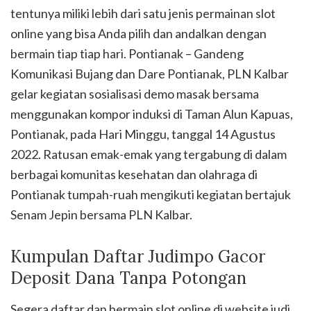
tentunya miliki lebih dari satu jenis permainan slot
online yang bisa Anda pilih dan andalkan dengan
bermain tiap tiap hari. Pontianak – Gandeng
Komunikasi Bujang dan Dare Pontianak, PLN Kalbar
gelar kegiatan sosialisasi demo masak bersama
menggunakan kompor induksi di Taman Alun Kapuas,
Pontianak, pada Hari Minggu, tanggal 14 Agustus
2022. Ratusan emak-emak yang tergabung di dalam
berbagai komunitas kesehatan dan olahraga di
Pontianak tumpah-ruah mengikuti kegiatan bertajuk
Senam Jepin bersama PLN Kalbar.
Kumpulan Daftar Judimpo Gacor
Deposit Dana Tanpa Potongan
Segera daftar dan bermain slot online di website judi