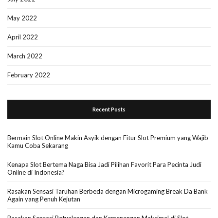
May 2022
April 2022
March 2022
February 2022
Recent Posts
Bermain Slot Online Makin Asyik dengan Fitur Slot Premium yang Wajib
Kamu Coba Sekarang
Kenapa Slot Bertema Naga Bisa Jadi Pilihan Favorit Para Pecinta Judi
Online di Indonesia?
Rasakan Sensasi Taruhan Berbeda dengan Microgaming Break Da Bank
Again yang Penuh Kejutan