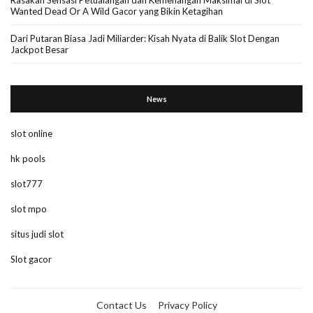
Rasakan Sensasi Petualangan dan Kemenangan Maksimal di Slot
Wanted Dead Or A Wild Gacor yang Bikin Ketagihan
Dari Putaran Biasa Jadi Miliarder: Kisah Nyata di Balik Slot Dengan
Jackpot Besar
News
slot online
hk pools
slot777
slot mpo
situs judi slot
Slot gacor
Contact Us
Privacy Policy