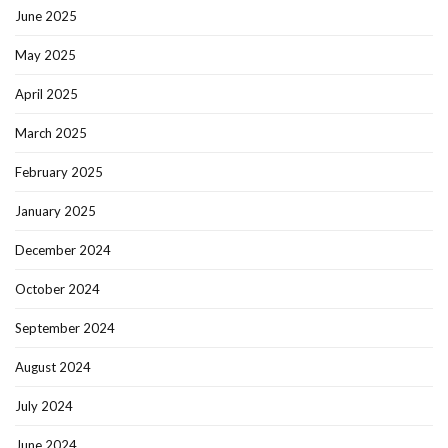
June 2025
May 2025
April 2025
March 2025
February 2025
January 2025
December 2024
October 2024
September 2024
August 2024
July 2024
June 2024