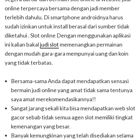
online terpercaya bersama dengan jadi member
terlebih dahulu. Di smartphone androidnya harus
sudah izinkan untuk install berasal dari sumber tidak
diketahui . Slot online Dengan menggunakan aplikasi
ini kalian bakal
judi slot
memenangkan permainan
dengan mudah gara-gara mempunyai uang dan koin
yang tidak terbatas.
Bersama-sama Anda dapat mendapatkan sensasi
bermain judi online yang amat tidak sama tentunya
saya amat merekomendasikannya!!
Sangat jarang sekali kita bisa mendapatkan web slot
gacor sebab tidak semua agen slot memiliki tingkat
kemenangan yang besar.
Banyak kemungkinan yang telah disediakan selama