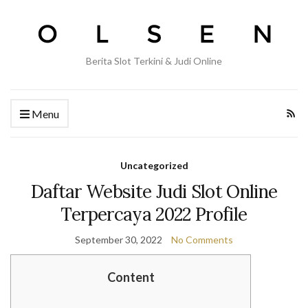
Berita Slot Terkini & Judi Online
Menu
Uncategorized
Daftar Website Judi Slot Online
Terpercaya 2022 Profile
September 30, 2022
No Comments
Content