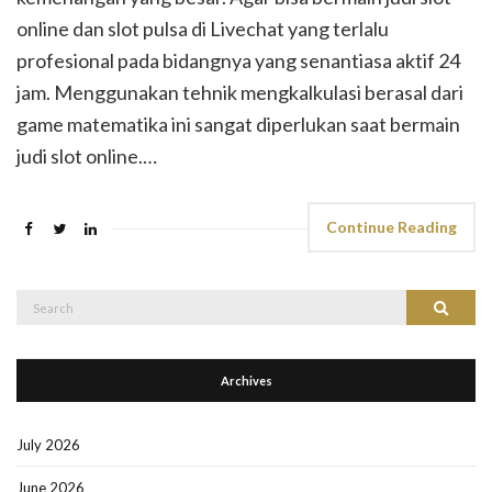
online dan slot pulsa di Livechat yang terlalu
profesional pada bidangnya yang senantiasa aktif 24
jam. Menggunakan tehnik mengkalkulasi berasal dari
game matematika ini sangat diperlukan saat bermain
judi slot online.…
Continue Reading
Search
Search
for:
Archives
July 2026
June 2026