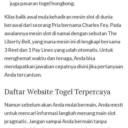
juga pasaran togel hongkong.
Kilas balik awal mula kehadiran mesin slot di dunia
berawal dari seorang Pria bernama Charles Fey. Pada
awalannya mesin slot di namai dengan sebutan The
Liberty Bell, yang mana mesin ini di lengkapi bersama
3 Reel dan 1 Pay Lines yang udah otomatis. Untuk
menghemat waktu dan tenaga, Anda bisa
mendapatkan jawaban cepatnya disini jika pertanyaan
Anda tercantum.
Daftar Website Togel Terpercaya
Namun sebelum akan Anda mulai bermain, Anda mesti
untuk mencari informasi langkah menang main slot
pragmatic. Jangan sampai Anda bermain tanpa