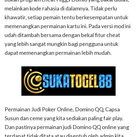
melainkan kode rahasia di dalamnya. Tidak perlu
khawatir, setiap pemain tentu berkesempatan untuk
memenangkan permainan kartu ini. Pada versi mod ini
udah ditambah bersama dengan bekal fitur cheat
yang lebih sangat mungkin bagi pengguna untuk
dapat memenangkan permainan lebih mudah.
Permainan Judi Poker Online, Domino QQ, Capsa
Susun dan ceme yang kita sediakan paling fair play.
Dan pastinya permainan judi Domino QQ online yang
terdapat tidak ditata atau disentuh oleh admin kita.