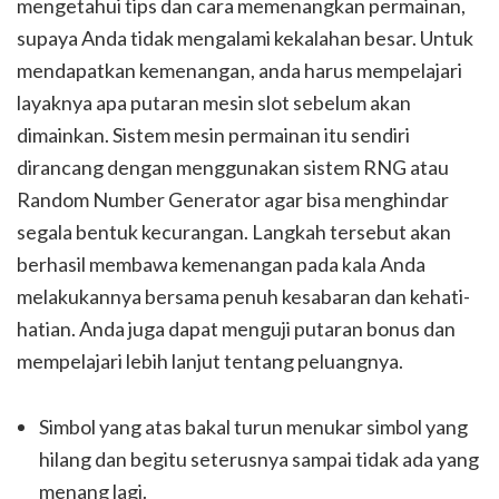
mengetahui tips dan cara memenangkan permainan,
supaya Anda tidak mengalami kekalahan besar. Untuk
mendapatkan kemenangan, anda harus mempelajari
layaknya apa putaran mesin slot sebelum akan
dimainkan. Sistem mesin permainan itu sendiri
dirancang dengan menggunakan sistem RNG atau
Random Number Generator agar bisa menghindar
segala bentuk kecurangan. Langkah tersebut akan
berhasil membawa kemenangan pada kala Anda
melakukannya bersama penuh kesabaran dan kehati-
hatian. Anda juga dapat menguji putaran bonus dan
mempelajari lebih lanjut tentang peluangnya.
Simbol yang atas bakal turun menukar simbol yang
hilang dan begitu seterusnya sampai tidak ada yang
menang lagi.