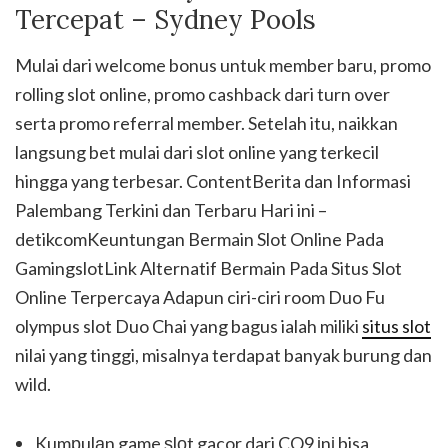
Tercepat – Sydney Pools
Mulai dari welcome bonus untuk member baru, promo
rolling slot online, promo cashback dari turn over
serta promo referral member. Setelah itu, naikkan
langsung bet mulai dari slot online yang terkecil
hingga yang terbesar. ContentBerita dan Informasi
Palembang Terkini dan Terbaru Hari ini –
detikcomKeuntungan Bermain Slot Online Pada
GamingslotLink Alternatif Bermain Pada Situs Slot
Online Terpercaya Adapun ciri-ciri room Duo Fu
olympus slot Duo Chai yang bagus ialah miliki
situs slot
nilai yang tinggi, misalnya terdapat banyak burung dan
wild.
Kumрulаn game ѕlоt gacor dari CQ9 іnі bisa