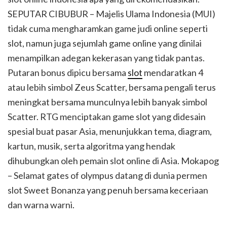
SEPUTAR CIBUBUR – Majelis Ulama Indonesia (MUI)
tidak cuma mengharamkan game judi online seperti
slot, namun juga sejumlah game online yang dinilai
menampilkan adegan kekerasan yang tidak pantas.
Putaran bonus dipicu bersama
slot
mendaratkan 4
atau lebih simbol Zeus Scatter, bersama pengali terus
meningkat bersama munculnya lebih banyak simbol
Scatter. RTG menciptakan game slot yang didesain
spesial buat pasar Asia, menunjukkan tema, diagram,
kartun, musik, serta algoritma yang hendak
dihubungkan oleh pemain slot online di Asia. Mokapog
– Selamat gates of olympus datang di dunia permen
slot Sweet Bonanza yang penuh bersama keceriaan
dan warna warni.