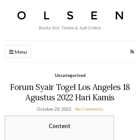
Berita Slot Terkini & Judi Online
Menu
Uncategorized
Forum Syair Togel Los Angeles 18
Agustus 2022 Hari Kamis
October 20, 2022
No Comments
Content