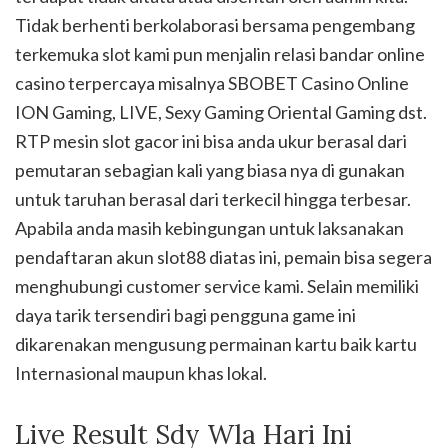
Tidak berhenti berkolaborasi bersama pengembang
terkemuka slot kami pun menjalin relasi bandar online
casino terpercaya misalnya SBOBET Casino Online
ION Gaming, LIVE, Sexy Gaming Oriental Gaming dst.
RTP mesin slot gacor ini bisa anda ukur berasal dari
pemutaran sebagian kali yang biasa nya di gunakan
untuk taruhan berasal dari terkecil hingga terbesar.
Apabila anda masih kebingungan untuk laksanakan
pendaftaran akun slot88 diatas ini, pemain bisa segera
menghubungi customer service kami. Selain memiliki
daya tarik tersendiri bagi pengguna game ini
dikarenakan mengusung permainan kartu baik kartu
Internasional maupun khas lokal.
Live Result Sdy Wla Hari Ini