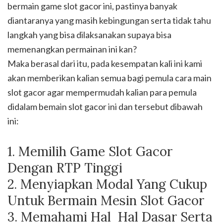
bermain game slot gacor ini, pastinya banyak
diantaranya yang masih kebingungan serta tidak tahu
langkah yang bisa dilaksanakan supaya bisa
memenangkan permainan ini kan?
Maka berasal dari itu, pada kesempatan kali ini kami
akan memberikan kalian semua bagi pemula cara main
slot gacor agar mempermudah kalian para pemula
didalam bemain slot gacor ini dan tersebut dibawah
ini:
1. Memilih Game Slot Gacor
Dengan RTP Tinggi
2. Menyiapkan Modal Yang Cukup
Untuk Bermain Mesin Slot Gacor
3. Memahami Hal Hal Dasar Serta