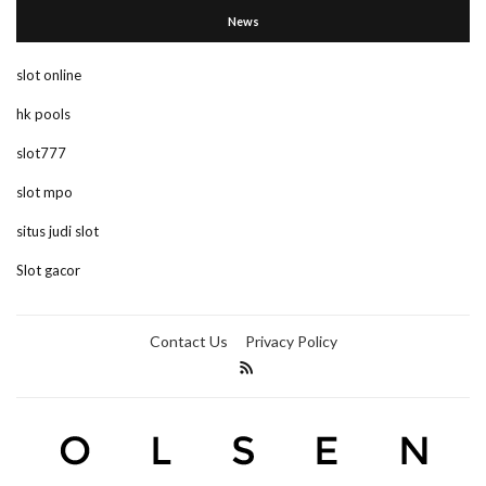
News
slot online
hk pools
slot777
slot mpo
situs judi slot
Slot gacor
Contact Us
Privacy Policy