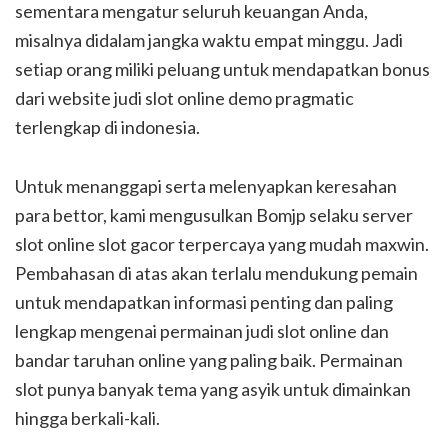
sementara mengatur seluruh keuangan Anda,
misalnya didalam jangka waktu empat minggu. Jadi
setiap orang miliki peluang untuk mendapatkan bonus
dari website judi slot online demo pragmatic
terlengkap di indonesia.
Untuk menanggapi serta melenyapkan keresahan
para bettor, kami mengusulkan Bomjp selaku server
slot online slot gacor terpercaya yang mudah maxwin.
Pembahasan di atas akan terlalu mendukung pemain
untuk mendapatkan informasi penting dan paling
lengkap mengenai permainan judi slot online dan
bandar taruhan online yang paling baik. Permainan
slot punya banyak tema yang asyik untuk dimainkan
hingga berkali-kali.