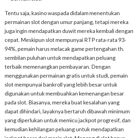
Tentu saja, kasino waspada didalam menentukan
permainan slot dengan umur panjang, tetapi mereka
juga ingin mendapatkan duwit mereka kembali dengan
cepat. Meskipun slot mempunyai RTP rata-rata 93-
94%, pemain harus melacak game pertengahan th.
sembilan puluhan untuk mendapatkan peluang
terbaik memenangkan pembayaran. Dengan
menggunakan permainan gratis untuk studi, pemain
slot mempunyai bankroll yang lebih besar untuk
digunakan untuk membuahkan kemenangan besar
pada slot. Biasanya, mereka buat kesalahan yang
dapat dihindari, layaknya bertaruh dibawah minimum
yang diperlukan untuk memicu jackpot progresif, dan
kemudian kehilangan peluang untuk mendapatkan