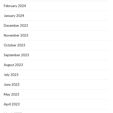
February 2024
January 2024
December 2023
November 2023
October 2023
September 2023
August 2023
July 2023
June 2023
May 2023
April 2023