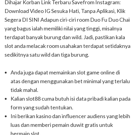
Dihajar Korban Link Terbaru Savefrom Instagram:
Download Video IG Sesuka Hati, Tanpa Aplikasi, Klik
Segera DI SINI Adapun ciri-ciri room Duo Fu Duo Chai
yang bagus ialah memiliki nilai yang tinggi, misalnya
terdapat banyak burung dan wild. Jadi, pastikan kala
slot anda melacak room usahakan terdapat setidaknya
sedikitnya satu wild dan tiga burung.
Anda juga dapat memainkan slot game online di
atas dengan menggunakan bet minimal yang terlalu
tidak mahal.
Kalian slot88 cuma butuh isi data pribadi kalian pada
form yang sudah tentukan.
Ini berikan kasino dan influencer audiens yang lebih
luas dan memberi pemain duwit gratis untuk
bermain slot.