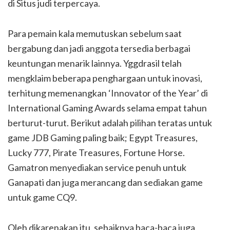
di Situs judi terpercaya.
Para pemain kala memutuskan sebelum saat
bergabung dan jadi anggota tersedia berbagai
keuntungan menarik lainnya. Yggdrasil telah
mengklaim beberapa penghargaan untuk inovasi,
terhitung memenangkan ‘Innovator of the Year’ di
International Gaming Awards selama empat tahun
berturut-turut. Berikut adalah pilihan teratas untuk
game JDB Gaming paling baik; Egypt Treasures,
Lucky 777, Pirate Treasures, Fortune Horse.
Gamatron menyediakan service penuh untuk
Ganapati dan juga merancang dan sediakan game
untuk game CQ9.
Oleh dikarenakan itu, sebaiknya baca-baca juga