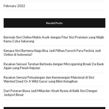
February 2022
Recent Posts
Bermain Slot Online Makin Asyik dengan Fitur Slot Premium yang Wajib
Kamu Coba Sekarang
Kenapa Slot Bertema Naga Bisa Jadi Pilihan Favorit Para Pecinta Judi
Online di Indonesia?
Rasakan Sensasi Taruhan Berbeda dengan Microgaming Break Da Bank
Again yang Penuh Kejutan
Rasakan Sensasi Petualangan dan Kemenangan Maksimal di Slot
Wanted Dead Or A Wild Gacor yang Bikin Ketagihan
Dari Putaran Biasa Jadi Miliarder: Kisah Nyata di Balik Slot Dengan
Jackpot Besar