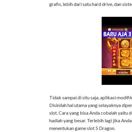
grafis, lebih dari satu hard drive, dan si
Tidak sampai di situ saja, aplikasi modifi
Disinilah hal utama yang selayaknya dip
slot. Cara yang bisa Anda cobalah yaitu
hadiah yang besar. Terlebih lagi jika An
menentukan game slot 5 Dragon.