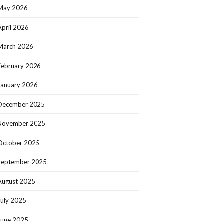
May 2026
April 2026
March 2026
February 2026
January 2026
December 2025
November 2025
October 2025
September 2025
August 2025
July 2025
June 2025