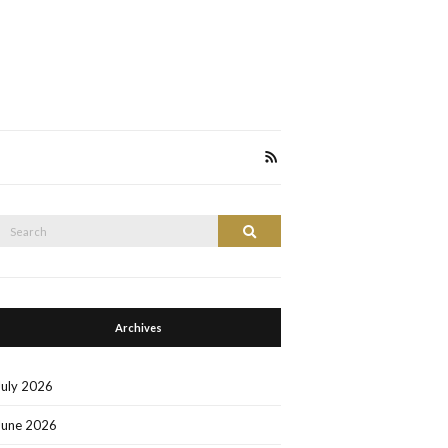
Search
Search
or:
Archives
July 2026
June 2026