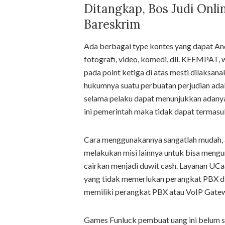
Ditangkap, Bos Judi Onli
Bareskrim
Ada berbagai type kontes yang dapat And
fotografi, video, komedi, dll. KEEMPAT,
pada point ketiga di atas mesti dilaksan
hukumnya suatu perbuatan perjudian adalah
selama pelaku dapat menunjukkan adanya 
ini pemerintah maka tidak dapat termasuk
Cara menggunakannya sangatlah mudah, 
melakukan misi lainnya untuk bisa mengu
cairkan menjadi duwit cash. Layanan UC
yang tidak memerlukan perangkat PBX d
memiliki perangkat PBX atau VoIP Gatew
Games Funluck pembuat uang ini belum s