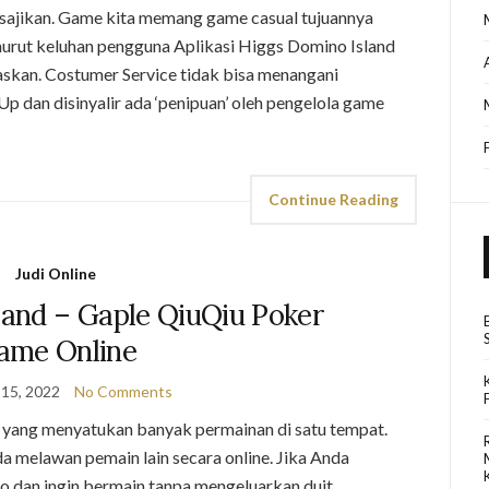
i sajikan. Game kita memang game casual tujuannya
enurut keluhan pengguna Aplikasi Higgs Domino Island
skan. Costumer Service tidak bisa menangani
p dan disinyalir ada ‘penipuan’ oleh pengelola game
Continue Reading
Judi Online
land – Gaple QiuQiu Poker
ame Online
15, 2022
No Comments
u yang menyatukan banyak permainan di satu tempat.
melawan pemain lain secara online. Jika Anda
o dan ingin bermain tanpa mengeluarkan duit