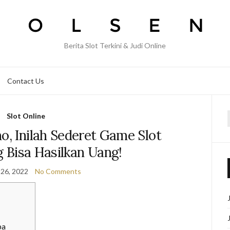
Berita Slot Terkini & Judi Online
Contact Us
Slot Online
f
o, Inilah Sederet Game Slot
 Bisa Hasilkan Uang!
26, 2022
No Comments
pa