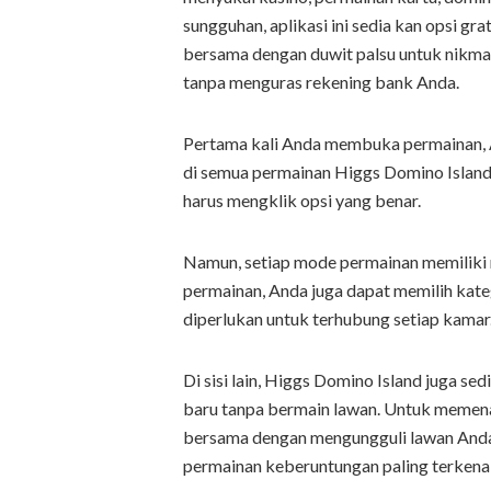
sungguhan, aplikasi ini sedia kan opsi g
bersama dengan duwit palsu untuk nikmat
tanpa menguras rekening bank Anda.
Pertama kali Anda membuka permainan, A
di semua permainan Higgs Domino Island
harus mengklik opsi yang benar.
Namun, setiap mode permainan memiliki m
permainan, Anda juga dapat memilih kate
diperlukan untuk terhubung setiap kamar
Di sisi lain, Higgs Domino Island juga se
baru tanpa bermain lawan. Untuk memen
bersama dengan mengungguli lawan Anda.
permainan keberuntungan paling terkenal