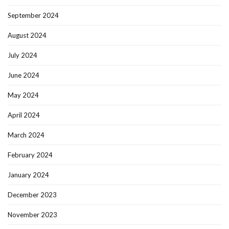
September 2024
August 2024
July 2024
June 2024
May 2024
April 2024
March 2024
February 2024
January 2024
December 2023
November 2023