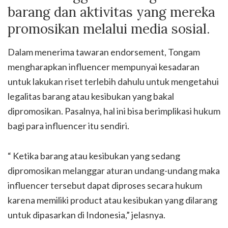
barang dan aktivitas yang mereka
promosikan melalui media sosial.
Dalam menerima tawaran endorsement, Tongam
mengharapkan influencer mempunyai kesadaran
untuk lakukan riset terlebih dahulu untuk mengetahui
legalitas barang atau kesibukan yang bakal
dipromosikan. Pasalnya, hal ini bisa berimplikasi hukum
bagi para influencer itu sendiri.
“ Ketika barang atau kesibukan yang sedang
dipromosikan melanggar aturan undang-undang maka
influencer tersebut dapat diproses secara hukum
karena memiliki product atau kesibukan yang dilarang
untuk dipasarkan di Indonesia,” jelasnya.