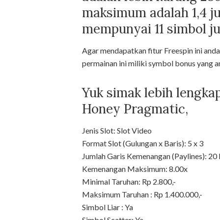
maksimum adalah 1,4 ju
mempunyai 11 simbol ju
Agar mendapatkan fitur Freespin ini and
permainan ini miliki symbol bonus yang 
Yuk simak lebih lengka
Honey Pragmatic,
Jenis Slot: Slot Video
Format Slot (Gulungan x Baris): 5 x 3
Jumlah Garis Kemenangan (Paylines): 20 
Kemenangan Maksimum: 8.00x
Minimal Taruhan: Rp 2.800,-
Maksimum Taruhan : Rp 1.400.000,-
Simbol Liar : Ya
Simbol Scatter: Ya