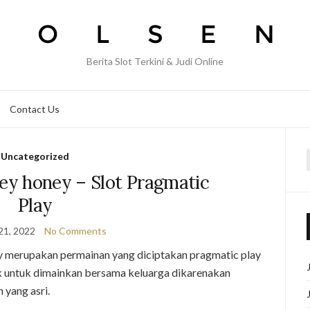
Berita Slot Terkini & Judi Online
Contact Us
Uncategorized
f
y honey – Slot Pragmatic
Play
21, 2022
No Comments
 merupakan permainan yang diciptakan pragmatic play
cok untuk dimainkan bersama keluarga dikarenakan
 yang asri.