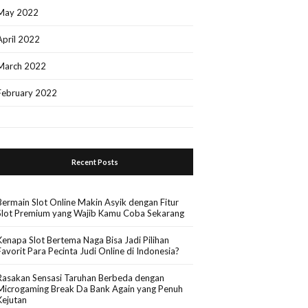
May 2022
April 2022
March 2022
February 2022
Recent Posts
Bermain Slot Online Makin Asyik dengan Fitur
Slot Premium yang Wajib Kamu Coba Sekarang
Kenapa Slot Bertema Naga Bisa Jadi Pilihan
Favorit Para Pecinta Judi Online di Indonesia?
Rasakan Sensasi Taruhan Berbeda dengan
Microgaming Break Da Bank Again yang Penuh
Kejutan