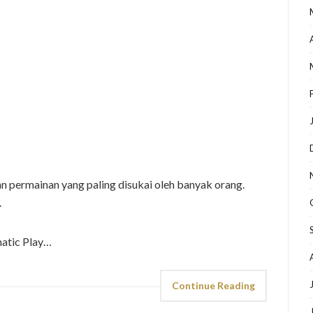
 permainan yang paling disukai oleh banyak orang.
.
matic Play…
Continue Reading