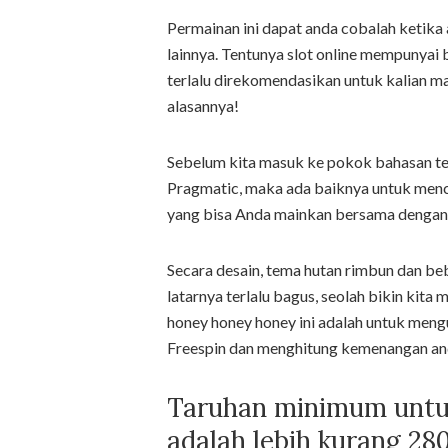
Permainan ini dapat anda cobalah ketika a
lainnya. Tentunya slot online mempunya
terlalu direkomendasikan untuk kalian m
alasannya!
Sebelum kita masuk ke pokok bahasan te
Pragmatic, maka ada baiknya untuk menc
yang bisa Anda mainkan bersama dengan g
Secara desain, tema hutan rimbun dan be
latarnya terlalu bagus, seolah bikin kit
honey honey honey ini adalah untuk men
Freespin dan menghitung kemenangan an
Taruhan minimum untu
adalah lebih kurang 280