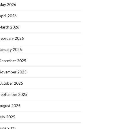
May 2026
April 2026
March 2026
February 2026
January 2026
December 2025
November 2025
October 2025
September 2025
August 2025
July 2025
June 2025