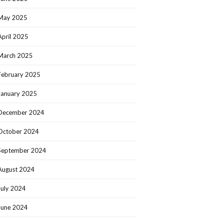
May 2025
April 2025
March 2025
February 2025
January 2025
December 2024
October 2024
September 2024
August 2024
July 2024
June 2024