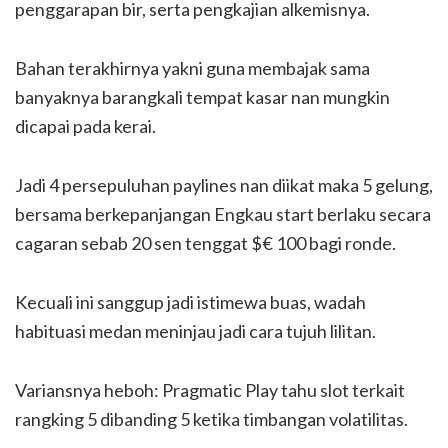
penggarapan bir, serta pengkajian alkemisnya.
Bahan terakhirnya yakni guna membajak sama
banyaknya barangkali tempat kasar nan mungkin
dicapai pada kerai.
Jadi 4 persepuluhan paylines nan diikat maka 5 gelung,
bersama berkepanjangan Engkau start berlaku secara
cagaran sebab 20 sen tenggat $€ 100 bagi ronde.
Kecuali ini sanggup jadi istimewa buas, wadah
habituasi medan meninjau jadi cara tujuh lilitan.
Variansnya heboh: Pragmatic Play tahu slot terkait
rangking 5 dibanding 5 ketika timbangan volatilitas.