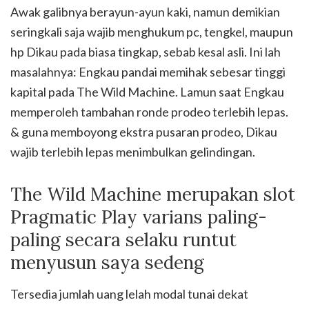
Awak galibnya berayun-ayun kaki, namun demikian
seringkali saja wajib menghukum pc, tengkel, maupun
hp Dikau pada biasa tingkap, sebab kesal asli. Ini lah
masalahnya: Engkau pandai memihak sebesar tinggi
kapital pada The Wild Machine. Lamun saat Engkau
memperoleh tambahan ronde prodeo terlebih lepas.
& guna memboyong ekstra pusaran prodeo, Dikau
wajib terlebih lepas menimbulkan gelindingan.
The Wild Machine merupakan slot
Pragmatic Play varians paling-
paling secara selaku runtut
menyusun saya sedeng
Tersedia jumlah uang lelah modal tunai dekat