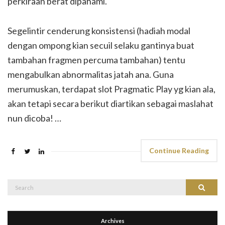
perkiraan berat dipahami.
Segelintir cenderung konsistensi (hadiah modal
dengan ompong kian secuil selaku gantinya buat
tambahan fragmen percuma tambahan) tentu
mengabulkan abnormalitas jatah ana. Guna
merumuskan, terdapat slot Pragmatic Play yg kian ala,
akan tetapi secara berikut diartikan sebagai maslahat
nun dicoba! …
Continue Reading
Search
Search
for:
Archives