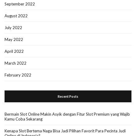
September 2022
August 2022
July 2022
May 2022
April 2022
March 2022
February 2022
Recent Posts
Bermain Slot Online Makin Asyik dengan Fitur Slot Premium yang Wajib
Kamu Coba Sekarang
Kenapa Slot Bertema Naga Bisa Jadi Pilihan Favorit Para Pecinta Judi
Online di Indonesia?