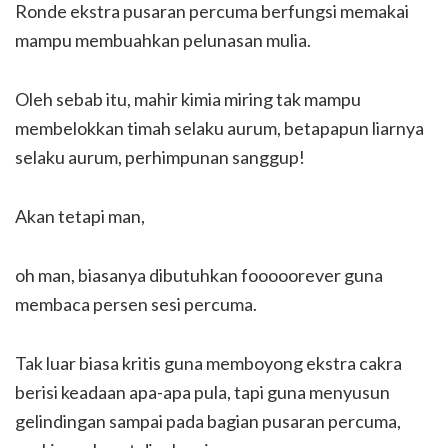
Ronde ekstra pusaran percuma berfungsi memakai
mampu membuahkan pelunasan mulia.
Oleh sebab itu, mahir kimia miring tak mampu
membelokkan timah selaku aurum, betapapun liarnya
selaku aurum, perhimpunan sanggup!
Akan tetapi man,
oh man, biasanya dibutuhkan fooooorever guna
membaca persen sesi percuma.
Tak luar biasa kritis guna memboyong ekstra cakra
berisi keadaan apa-apa pula, tapi guna menyusun
gelindingan sampai pada bagian pusaran percuma,