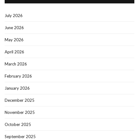
July 2026
June 2026
May 2026
April 2026
March 2026
February 2026
January 2026
December 2025
November 2025
October 2025
September 2025