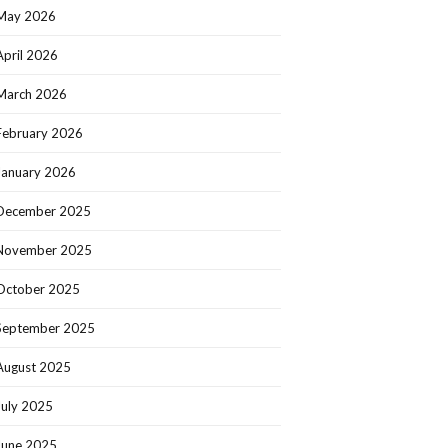
May 2026
April 2026
March 2026
February 2026
January 2026
December 2025
November 2025
October 2025
September 2025
August 2025
July 2025
June 2025