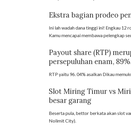
Ekstra bagian prodeo pe
Ini lah wadah dana tinggi ini! Engkau 12
Kamu mencapai membawa pelengkap sedik
Payout share (RTP) meru
persepuluhan enam, 89%
RTP yaitu 96. 04% asalkan Dikau memuku
Slot Miring Timur vs Mirin
besar garang
Beserta pula, bettor berkata akan slot va
Nolimit City).