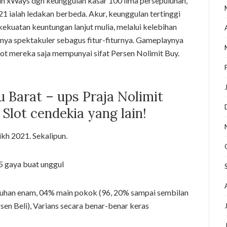
in xWays dgn keunggulan kasar 100 lima persepuluhan,
21 ialah ledakan berbeda. Akur, keunggulan tertinggi
ekuatan keuntungan lanjut mulia, melalui kelebihan
nya spektakuler sebagus fitur-fiturnya. Gameplaynya
slot mereka saja mempunyai sifat Persen Nolimit Buy.
 Barat – ups Praja Nolimit
Slot cendekia yang lain!
kh 2021. Sekalipun.
5 gaya buat unggul
luhan enam, 04% main pokok (96, 20% sampai sembilan
sen Beli), Varians secara benar-benar keras