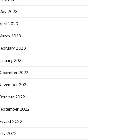
May 2023
April 2023
March 2023
February 2023
January 2023
December 2022
November 2022
October 2022
September 2022
August 2022
July 2022