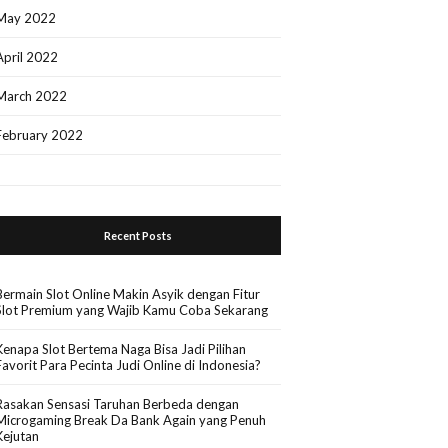
May 2022
April 2022
March 2022
February 2022
Recent Posts
Bermain Slot Online Makin Asyik dengan Fitur
Slot Premium yang Wajib Kamu Coba Sekarang
Kenapa Slot Bertema Naga Bisa Jadi Pilihan
Favorit Para Pecinta Judi Online di Indonesia?
Rasakan Sensasi Taruhan Berbeda dengan
Microgaming Break Da Bank Again yang Penuh
Kejutan