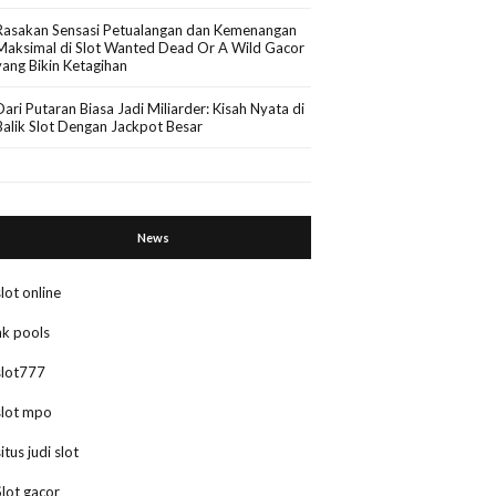
Rasakan Sensasi Petualangan dan Kemenangan
Maksimal di Slot Wanted Dead Or A Wild Gacor
yang Bikin Ketagihan
Dari Putaran Biasa Jadi Miliarder: Kisah Nyata di
Balik Slot Dengan Jackpot Besar
News
slot online
hk pools
slot777
slot mpo
situs judi slot
Slot gacor