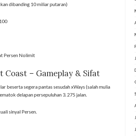
ikan dibanding 10 miliar putaran)
 100
at Persen Nolimit
t Coast – Gameplay & Sifat
ar beserta segera pantas sesudah xWays (salah mulia
Mematok delapan persepuluhan 3. 275 jalan.
uali sinyal Persen.