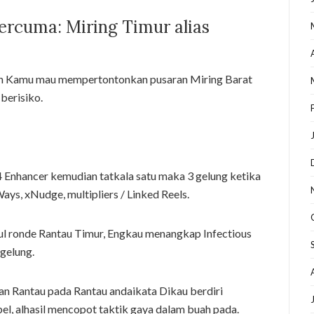
ercuma: Miring Timur alias
ah Kamu mau mempertontonkan pusaran Miring Barat
berisiko.
4 Enhancer kemudian tatkala satu maka 3 gelung ketika
ys, xNudge, multipliers / Linked Reels.
 ronde Rantau Timur, Engkau menangkap Infectious
 gelung.
an Rantau pada Rantau andaikata Dikau berdiri
, alhasil mencopot taktik gaya dalam buah pada.