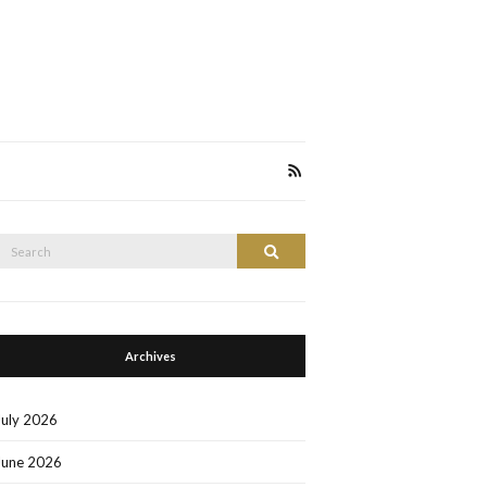
Search
Search
or:
Archives
July 2026
June 2026