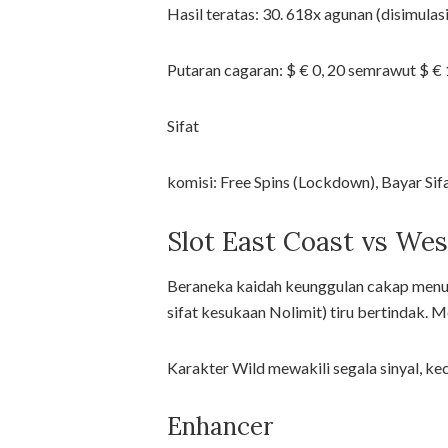
Hasil teratas: 30. 618x agunan (disimulas
Putaran cagaran: $ € 0, 20 semrawut $ €
Sifat
komisi: Free Spins (Lockdown), Bayar Sif
Slot East Coast vs Wes
Beraneka kaidah keunggulan cakap menul
sifat kesukaan Nolimit) tiru bertindak. 
Karakter Wild mewakili segala sinyal, kec
Enhancer