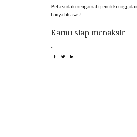
Beta sudah mengamati penuh keunggulan j
hanyalah asas!
Kamu siap menaksir
…