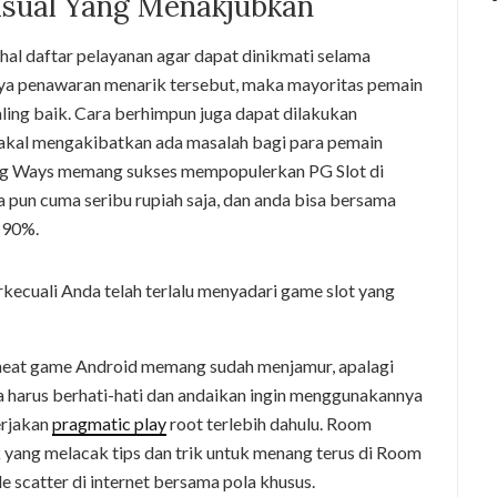
sual Yang Menakjubkan
al daftar pelayanan agar dapat dinikmati selama
tnya penawaran menarik tersebut, maka mayoritas pemain
 paling baik. Cara berhimpun juga dapat dilakukan
akal mengakibatkan ada masalah bagi para pemain
ong Ways memang sukses mempopulerkan PG Slot di
a pun cuma seribu rupiah saja, dan anda bisa bersama
 90%.
kecuali Anda telah terlalu menyadari game slot yang
 cheat game Android memang sudah menjamur, apalagi
harus berhati-hati dan andaikan ingin menggunakannya
erjakan
pragmatic play
root terlebih dahulu. Room
yang melacak tips dan trik untuk menang terus di Room
scatter di internet bersama pola khusus.