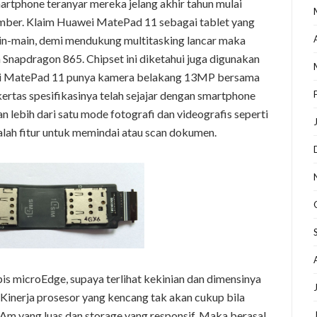
martphone teranyar mereka jelang akhir tahun mulai
mber. Klaim Huawei MatePad 11 sebagai tablet yang
n-main, demi mendukung multitasking lancar maka
apdragon 865. Chipset ini diketahui juga digunakan
wei MatePad 11 punya kamera belakang 13MP bersama
rtas spesifikasinya telah sejajar dengan smartphone
an lebih dari satu mode fotografi dan videografis seperti
lah fitur untuk memindai atau scan dokumen.
pis microEdge, supaya terlihat kekinian dan dimensinya
 Kinerja prosesor yang kencang tak akan cukup bila
Am yang luas dan storage yang responsif. Maka berasal