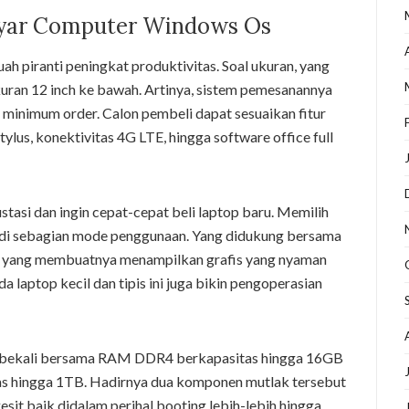
yar Computer Windows Os
ah piranti peningkat produktivitas. Soal ukuran, yang
kuran 12 inch ke bawah. Artinya, sistem pemesanannya
 minimum order. Calon pembeli dapat sesuaikan fitur
stylus, konektivitas 4G LTE, hingga software office full
rustasi dan ingin cepat-cepat beli laptop baru. Memilih
adi sebagian mode penggunaan. Yang didukung bersama
ce yang membuatnya menampilkan grafis yang nyaman
laptop kecil dan tipis ini juga bikin pengoperasian
 dibekali bersama RAM DDR4 berkapasitas hingga 16GB
as hingga 1TB. Hadirnya dua komponen mutlak tersebut
esit baik didalam perihal booting lebih-lebih hingga