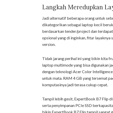
Langkah Meredupkan La
Jadi alternatif beberapa orang untuk sebu
dikategorikan sebagai laptop kecil beru
berdasarkan tender/project dan terdapat
opsional yang di inginkan, fitur layaknya 
version.
Tidak jarang perihal ini yang bikin kita f
laptop multimode yang bisa digunakan j
dengan teknologi Acer Color Intelligen
untuk mata. RAM 4 GB yang tersemat pada 
komputasinya jadi terasa cukup cepat.
Tampil lebih gesit, ExpertBook B7 Flip
serta penyimpanan PCIe SSD berkapasit
bikin ExpertBook B7 Flip tampil sangat g