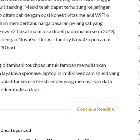
ultitasking. Meski telah dapat terhubung ke jaringan
p ditambah dengan opsi konektivitas melalui WiFi 6
belum memberitahu harga pasaran perangkat yang
nvy x2 bakal mulai bisa dibeli pada musim semi 2018,
a dengan NovaGo. Durasi standby NovaGo pun amat
30 hari.
yang ditambahi touchpad untuk tambah memudahkan
 layaknya spionase, laptop ini miliki webcam shield yang
ula fitur secure file shredder yang memastikan data
 dikembalikan lagi.…
Continue Reading
Uncategorized