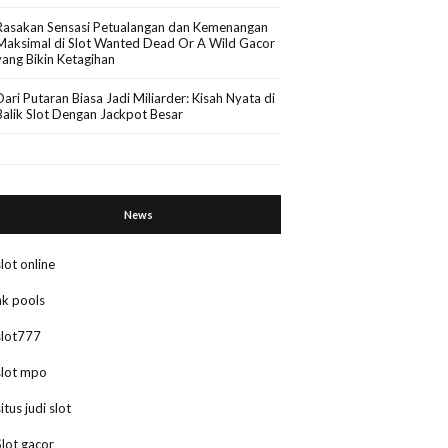
Rasakan Sensasi Petualangan dan Kemenangan
Maksimal di Slot Wanted Dead Or A Wild Gacor
yang Bikin Ketagihan
Dari Putaran Biasa Jadi Miliarder: Kisah Nyata di
Balik Slot Dengan Jackpot Besar
News
slot online
hk pools
slot777
slot mpo
situs judi slot
Slot gacor