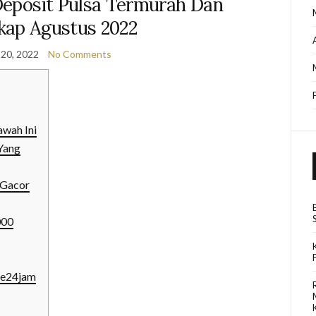
 Deposit Pulsa Termurah Dan
kap Agustus 2022
20, 2022
No Comments
awah Ini
Yang
0 Gacor
000
ine24jam