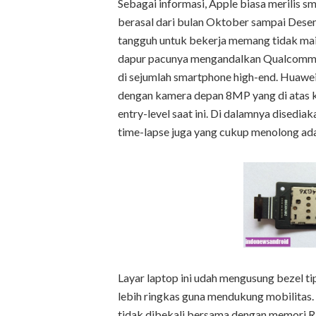
Sebagai informasi, Apple biasa merilis s
berasal dari bulan Oktober sampai Dese
tangguh untuk bekerja memang tidak mai
dapur pacunya mengandalkan Qualcomm Sn
di sejumlah smartphone high-end. Hua
dengan kamera depan 8MP yang di atas ke
entry-level saat ini. Di dalamnya disediak
time-lapse juga yang cukup menolong ada
Layar laptop ini udah mengusung bezel ti
lebih ringkas guna mendukung mobilitas.
tidak dibekali bersama dengan memori R