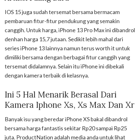
IOS 15 juga sudah tersemat bersama bermacam
pembaruan fitur-fitur pendukung yang semakin
canggih. Untuk harga, iPhone 13 Pro Max ini dibandrol
denhan harga 15,7 jutaan. Sedikit lebih mahal dari
series iPhone 13 lainnya namun terus worth it untuk
dimiliki bersama dengan berbagai fitur canggih yang
tersemat didalamnya. Selain itu iPhone ini dibekali
dengan kamera terbaik di kelasnya.
Ini 5 Hal Menarik Berasal Dari
Kamera Iphone Xs, Xs Max Dan Xr
Banyak isu yang beredar iPhone XS bakal dibandrol
bersama harga fantastis sekitar Rp20 sampai Rp25
juta. ProductNation adalah media anda untuk lihat