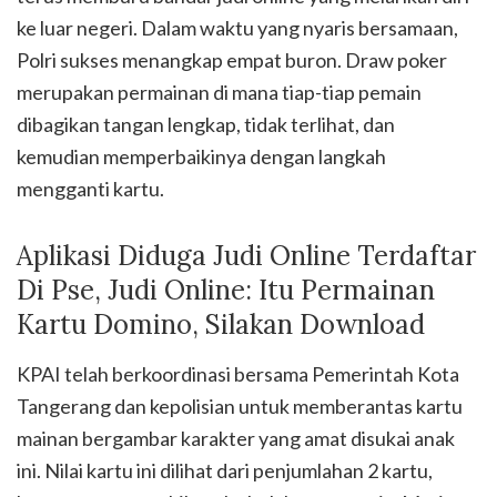
ke luar negeri. Dalam waktu yang nyaris bersamaan,
Polri sukses menangkap empat buron. Draw poker
merupakan permainan di mana tiap-tiap pemain
dibagikan tangan lengkap, tidak terlihat, dan
kemudian memperbaikinya dengan langkah
mengganti kartu.
Aplikasi Diduga Judi Online Terdaftar
Di Pse, Judi Online: Itu Permainan
Kartu Domino, Silakan Download
KPAI telah berkoordinasi bersama Pemerintah Kota
Tangerang dan kepolisian untuk memberantas kartu
mainan bergambar karakter yang amat disukai anak
ini. Nilai kartu ini dilihat dari penjumlahan 2 kartu,