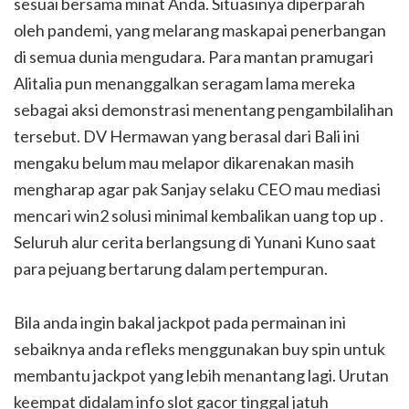
sesuai bersama minat Anda. Situasinya diperparah
oleh pandemi, yang melarang maskapai penerbangan
di semua dunia mengudara. Para mantan pramugari
Alitalia pun menanggalkan seragam lama mereka
sebagai aksi demonstrasi menentang pengambilalihan
tersebut. DV Hermawan yang berasal dari Bali ini
mengaku belum mau melapor dikarenakan masih
mengharap agar pak Sanjay selaku CEO mau mediasi
mencari win2 solusi minimal kembalikan uang top up .
Seluruh alur cerita berlangsung di Yunani Kuno saat
para pejuang bertarung dalam pertempuran.
Bila anda ingin bakal jackpot pada permainan ini
sebaiknya anda refleks menggunakan buy spin untuk
membantu jackpot yang lebih menantang lagi. Urutan
keempat didalam info slot gacor tinggal jatuh