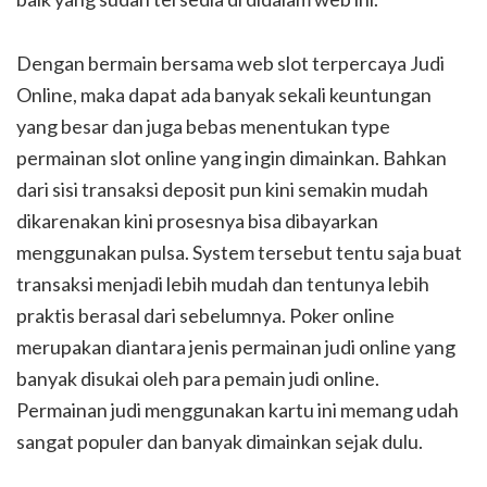
Dengan bermain bersama web slot terpercaya Judi
Online, maka dapat ada banyak sekali keuntungan
yang besar dan juga bebas menentukan type
permainan slot online yang ingin dimainkan. Bahkan
dari sisi transaksi deposit pun kini semakin mudah
dikarenakan kini prosesnya bisa dibayarkan
menggunakan pulsa. System tersebut tentu saja buat
transaksi menjadi lebih mudah dan tentunya lebih
praktis berasal dari sebelumnya. Poker online
merupakan diantara jenis permainan judi online yang
banyak disukai oleh para pemain judi online.
Permainan judi menggunakan kartu ini memang udah
sangat populer dan banyak dimainkan sejak dulu.