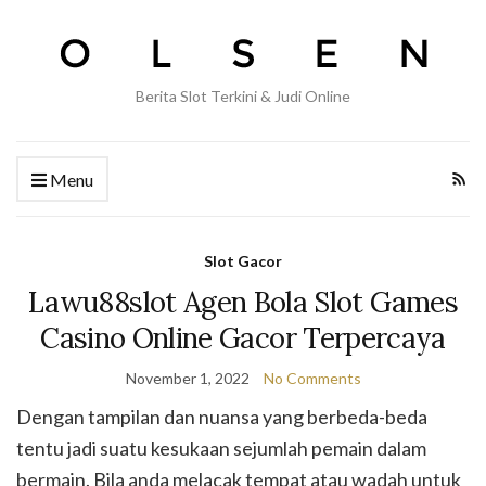
Berita Slot Terkini & Judi Online
Menu
Slot Gacor
Lawu88slot Agen Bola Slot Games
Casino Online Gacor Terpercaya
November 1, 2022
No Comments
Dengan tampilan dan nuansa yang berbeda-beda
tentu jadi suatu kesukaan sejumlah pemain dalam
bermain. Bila anda melacak tempat atau wadah untuk