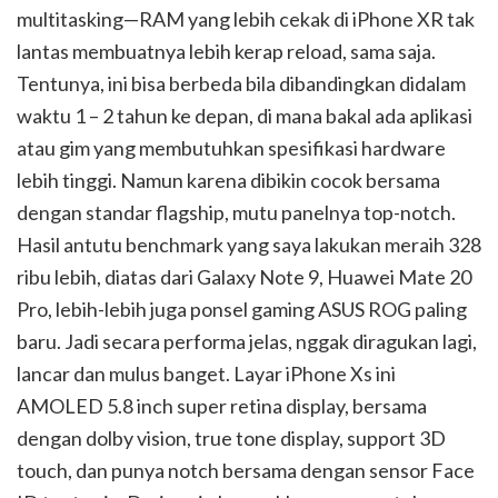
multitasking—RAM yang lebih cekak di iPhone XR tak
lantas membuatnya lebih kerap reload, sama saja.
Tentunya, ini bisa berbeda bila dibandingkan didalam
waktu 1 – 2 tahun ke depan, di mana bakal ada aplikasi
atau gim yang membutuhkan spesifikasi hardware
lebih tinggi. Namun karena dibikin cocok bersama
dengan standar flagship, mutu panelnya top-notch.
Hasil antutu benchmark yang saya lakukan meraih 328
ribu lebih, diatas dari Galaxy Note 9, Huawei Mate 20
Pro, lebih-lebih juga ponsel gaming ASUS ROG paling
baru. Jadi secara performa jelas, nggak diragukan lagi,
lancar dan mulus banget. Layar iPhone Xs ini
AMOLED 5.8 inch super retina display, bersama
dengan dolby vision, true tone display, support 3D
touch, dan punya notch bersama dengan sensor Face