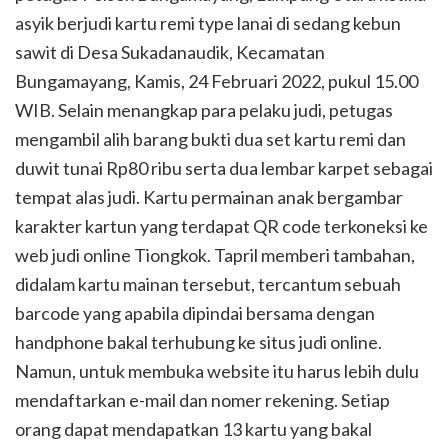
asyik berjudi kartu remi type lanai di sedang kebun
sawit di Desa Sukadanaudik, Kecamatan
Bungamayang, Kamis, 24 Februari 2022, pukul 15.00
WIB. Selain menangkap para pelaku judi, petugas
mengambil alih barang bukti dua set kartu remi dan
duwit tunai Rp80 ribu serta dua lembar karpet sebagai
tempat alas judi. Kartu permainan anak bergambar
karakter kartun yang terdapat QR code terkoneksi ke
web judi online Tiongkok. Tapril memberi tambahan,
didalam kartu mainan tersebut, tercantum sebuah
barcode yang apabila dipindai bersama dengan
handphone bakal terhubung ke situs judi online.
Namun, untuk membuka website itu harus lebih dulu
mendaftarkan e-mail dan nomer rekening. Setiap
orang dapat mendapatkan 13 kartu yang bakal