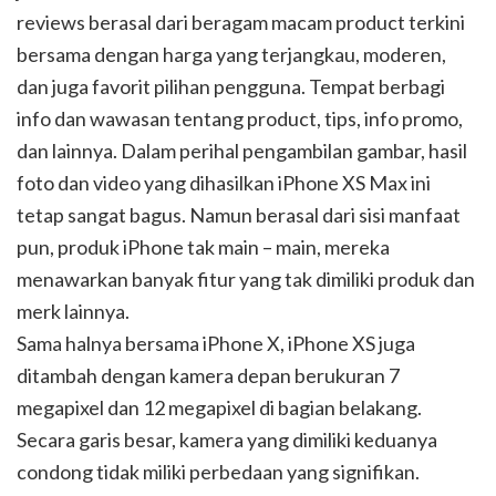
reviews berasal dari beragam macam product terkini
bersama dengan harga yang terjangkau, moderen,
dan juga favorit pilihan pengguna. Tempat berbagi
info dan wawasan tentang product, tips, info promo,
dan lainnya. Dalam perihal pengambilan gambar, hasil
foto dan video yang dihasilkan iPhone XS Max ini
tetap sangat bagus. Namun berasal dari sisi manfaat
pun, produk iPhone tak main – main, mereka
menawarkan banyak fitur yang tak dimiliki produk dan
merk lainnya.
Sama halnya bersama iPhone X, iPhone XS juga
ditambah dengan kamera depan berukuran 7
megapixel dan 12 megapixel di bagian belakang.
Secara garis besar, kamera yang dimiliki keduanya
condong tidak miliki perbedaan yang signifikan.