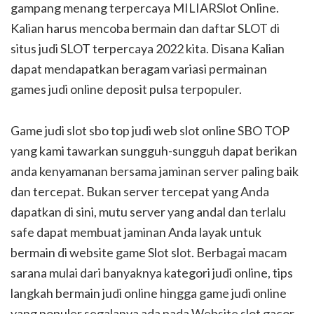
gampang menang terpercaya MILIARSlot Online.
Kalian harus mencoba bermain dan daftar SLOT di
situs judi SLOT terpercaya 2022 kita. Disana Kalian
dapat mendapatkan beragam variasi permainan
games judi online deposit pulsa terpopuler.
Game judi slot sbo top judi web slot online SBO TOP
yang kami tawarkan sungguh-sungguh dapat berikan
anda kenyamanan bersama jaminan server paling baik
dan tercepat. Bukan server tercepat yang Anda
dapatkan di sini, mutu server yang andal dan terlalu
safe dapat membuat jaminan Anda layak untuk
bermain di website game Slot slot. Berbagai macam
sarana mulai dari banyaknya kategori judi online, tips
langkah bermain judi online hingga game judi online
yang populer segalanya ada pada Website slot gacor