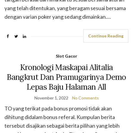
yang telah ditentukan, yang beragam sesuai bersama
dengan varian poker yang sedang dimainkan.…
Continue Reading
Slot Gacor
Kronologi Maskapai Alitalia
Bangkrut Dan Pramugarinya Demo
Lepas Baju Halaman All
November 1, 2022
No Comments
TO yang terikat pada bonus promosi tidak akan
dihitung didalam bonus referal. Kumpulan berita
tersebut disajikan sebagai berita pilihan yang lebih